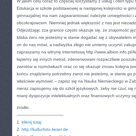
W jakim celu coraz to częściej korzystamy z usług i ofert typu h
Edukacja w szkole podstawowej w następnej kolejności w gim
gimnazjalnej ma nam zagwarantować należyte umiejętności i z
obcokrajowcem. Niemniej jednak większość z nas jest niezad
Odjeżdżając zza granice często okazuje się, że znajomość ję
bliska zeru nie jesteśmy w stanie dogadać się z obywatelem in
on do nas mówi, a nadwyżka złego nie umiemy uczynić zakup
zapraszamy na witrynę internetową http://www.albion.info.pl/
łapiemy się innych metod, zdenerwowani rozpaczliwie poszu
zwrotów w rozmówkach oraz co się okazuje znowu kolejna porażk
końcu znajdziemy potrzebny zwrot nie jesteśmy, w stanie go p
właściwie wymówić – zapisz się na Nauka Niemieckiego w Zab
nieraz zapisujemy się do szkół językowych, żeby nie czuć się 
miarę dyspozycje intelektualnych oraz finansowych uczymy si
źródło:
———————————
1.
kliknij tutaj
2.
http://kulturfoto-lieser.de