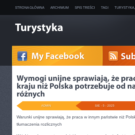
STRONA GŁÓWNA
ARCHIWUM
SPIS TREŚCI
TAGI
TURYSTYKA
ADMIN
SIE - 5 - 2025
Warunki unijne sprawiają, że praca w innym państwie niż Po
tłumaczenia rozlicznych