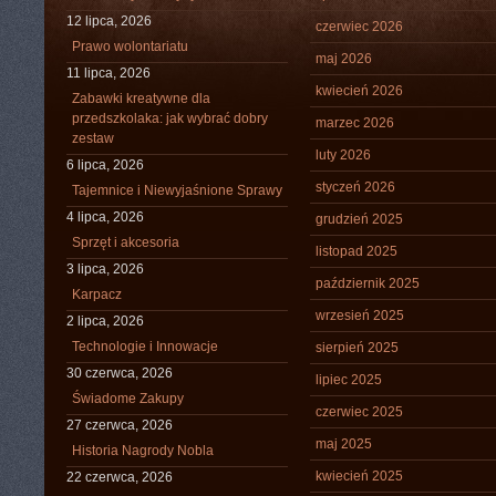
12 lipca, 2026
czerwiec 2026
Prawo wolontariatu
maj 2026
11 lipca, 2026
kwiecień 2026
Zabawki kreatywne dla
przedszkolaka: jak wybrać dobry
marzec 2026
zestaw
luty 2026
6 lipca, 2026
styczeń 2026
Tajemnice i Niewyjaśnione Sprawy
4 lipca, 2026
grudzień 2025
Sprzęt i akcesoria
listopad 2025
3 lipca, 2026
październik 2025
Karpacz
wrzesień 2025
2 lipca, 2026
Technologie i Innowacje
sierpień 2025
30 czerwca, 2026
lipiec 2025
Świadome Zakupy
czerwiec 2025
27 czerwca, 2026
maj 2025
Historia Nagrody Nobla
kwiecień 2025
22 czerwca, 2026