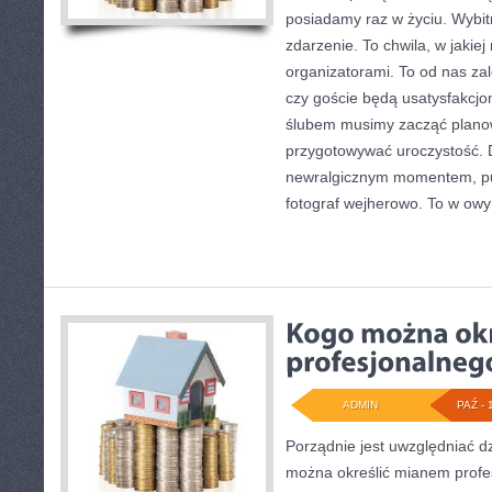
posiadamy raz w życiu. Wybi
zdarzenie. To chwila, w jakie
organizatorami. To od nas zal
czy goście będą usatysfakcjo
ślubem musimy zacząć planow
przygotowywać uroczystość. 
newralgicznym momentem, p
fotograf wejherowo. To w ow
ADMIN
PAŹ - 
Porządnie jest uwzględniać d
można określić mianem profe