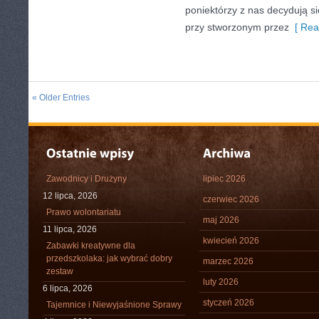
poniektórzy z nas decydują 
przy stworzonym przez
[ Rea
« Older Entries
Zawodnicy i Drużyny
lipiec 2026
12 lipca, 2026
czerwiec 2026
Prawo wolontariatu
maj 2026
11 lipca, 2026
kwiecień 2026
Zabawki kreatywne dla
przedszkolaka: jak wybrać dobry
marzec 2026
zestaw
luty 2026
6 lipca, 2026
styczeń 2026
Tajemnice i Niewyjaśnione Sprawy