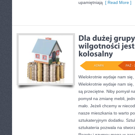
upamiętniają
[ Read More ]
ADMIN
PAŹ - 
Wielokrotnie wydaje nam się,
Wielokrotnie wydaje nam się,
są przeciętne. Niby pomysł na
pomysł na zmianę mebli, jed
mało. Jeżeli chcemy w nieco
nasze mieszkania to warto p
sztukateryjnym dodatku. Sztuk
sztukateria pozwala na stwor
Rozety i gzymsy mogą w zasa