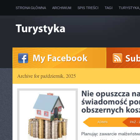
STRONA GŁÓWNA
ARCHIWUM
SPIS TREŚCI
TAGI
TURYSTYKA
Archive for październik, 2025
ADMIN
PAŹ - 
Planując zawarcie małżeństwa