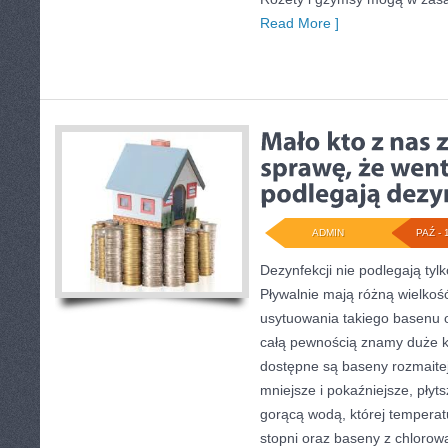
Read More ]
ADMIN
PAŹ - 
Dezynfekcji nie podlegają tylk
Pływalnie mają różną wielkoś
usytuowania takiego basenu 
całą pewnością znamy duże k
dostępne są baseny rozmaitej
mniejsze i pokaźniejsze, płyts
gorącą wodą, której temperatu
stopni oraz baseny z chloro