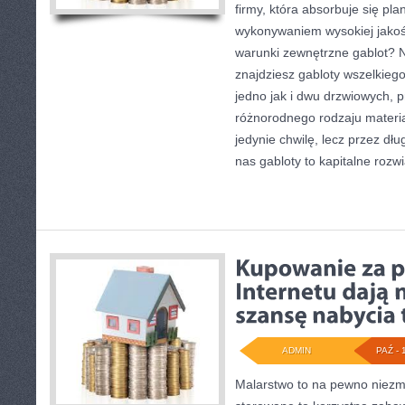
firmy, która absorbuje się p
wykonywaniem wysokiej jakośc
warunki zewnętrzne gablot? Ni
znajdziesz gabloty wszelkieg
jedno jak i dwu drzwiowych, 
różnorodnego rodzaju materia
jedynie chwilę, lecz przez dł
nas gabloty to kapitalne rozw
ADMIN
PAŹ - 
Malarstwo to na pewno niezmi