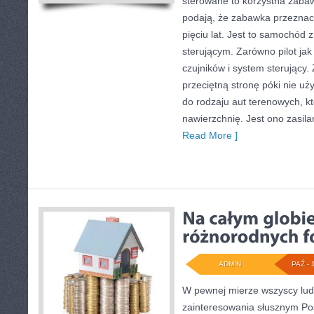
sterowane to korzystna zabaw
podają, że zabawka przeznacz
pięciu lat. Jest to samochód z
sterującym. Zarówno pilot ja
czujników i system sterujący.
przeciętną stronę póki nie uż
do rodzaju aut terenowych, 
nawierzchnię. Jest ono zasi
Read More ]
ADMIN
PAŹ - 
W pewnej mierze wszyscy ludz
zainteresowania słusznym Poś