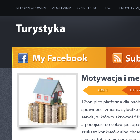
STRONA GŁÓWNA
ARCHIWUM
SPIS TREŚCI
TAGI
TURYSTYKA
ADMIN
LUT - 
12ton.pl to platforma dla osó
sprawność, zmienić sylwetkę o
serwis, w którym aktywność fi
a podejście do celów jest opa
szukasz konkretów albo chc
nawyki, tutaj znajdziesz po