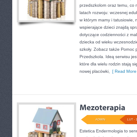
przedszkolom oraz temu, co 
latach rozwoju: wczesnej eduk
w którym mamy i tatusiowie, 
wspierające dzieci znajdą sp
dotyczące codzienności z ma
dziecka od wieku wczesnodzie
szkoły. Zobacz także Pomoc p
Przedszkola. Ideą serwisu je
które dla wielu rodzin stają 
nowej placówki,
[ Read More 
ADMIN
LUT - 
Estetica Endermologia to ser