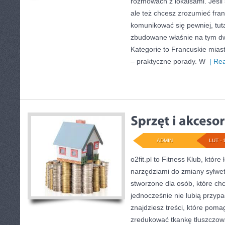
rozmowach z lokalsami. Jeśli
ale też chcesz zrozumieć fra
komunikować się pewniej, tuta
zbudowane właśnie na tym d
Kategorie to Francuskie mias
– praktyczne porady. W
[ Rea
ADMIN
LUT - 
o2fit.pl to Fitness Klub, któr
narzędziami do zmiany sylwetki
stworzone dla osób, które ch
jednocześnie nie lubią przyp
znajdziesz treści, które pom
zredukować tkankę tłuszczow