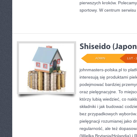
pierwszych kroków. Polecamy 
sportowy. W centrum serwisu s
ADMIN
LUT - 
johnmasters-polska.pl to plat
interesują się produktami pie
podejmować bardziej przemy
oraz pielęgnacyjne. To miejsc
którzy lubią wiedzieć, co nakł
składniki i jak budować codzi
bez przypadkowych wyborów. 
pielęgnacji rozumianej jako dr
regularność, ale też dopasow
(Wielka Brytania/Holandia) i 