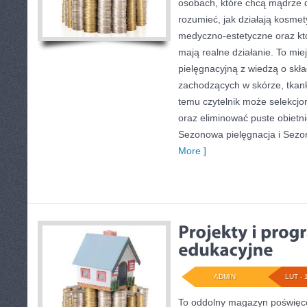
osobach, które chcą mądrze d
rozumieć, jak działają kosmet
medyczno-estetyczne oraz kt
mają realne działanie. To mie
pielęgnacyjną z wiedzą o sk
zachodzących w skórze, tkank
temu czytelnik może selekcj
oraz eliminować puste obietni
Sezonowa pielęgnacja i Sezo
More ]
ADMIN
LUT - 
To oddolny magazyn poświęco