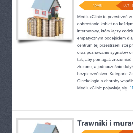
ADMIN
LUT - 
MediluxClinic to przestrzeń w
dobrostanie kobiet na każdym 
internetowy, który łączy codz
empatycznym podejściem dla
centrum tej przestrzeni stoi p
oraz poznawanie sygnałów or
tak, aby pomagać zrozumieć t
złożone, a jednocześnie doty
bezpieczeństwa. Kategorie Zd
Ginekologia a choroby współi
MediluxClinic pojawiają się
[ 