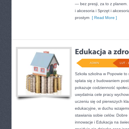
— bez presji, za to z planem.
i akcesoria i Sprzęt i akcesori
prostym
[ Read More ]
ADMIN
LUT - 
Szkoła szkolna w Popowie to 
splata się z budowaniem post
pokazuje codzienność społecz
uwydatnia cele pracy wychowaw
uczeniu się od pierwszych kl
edukacyjne, w duchu wzajem
stawiania sobie celów. Dobre k
innowacje i Edukacja na świe