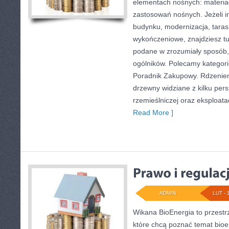
elementach nośnych: materi
zastosowań nośnych. Jeżeli i
budynku, modernizacja, taras
wykończeniowe, znajdziesz t
podane w zrozumiały sposób
ogólników. Polecamy kategor
Poradnik Zakupowy. Rdzeniem
drzewny widziane z kilku per
rzemieślniczej oraz eksploatac
Read More ]
ADMIN
LUT - 
Wikana BioEnergia to przestr
które chcą poznać temat bioe