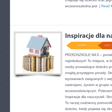
znajduje się dziecko oraz jeg
wczesnoszkolna jest
[ Read M
ADMIN
LUT - 
PRZEDSZKOLE NA 5 – portal
najmłodszych To miejsce, w 
osoby prowadzące dziecko p
znajdą przystępne porady. St
wyzwaniach związanych z wej
nastrojami, życiem w grupie 
wczesnodziecięcym. Polecamy
Inspiracje dla nauczycieli. Str
To raczej codzienny pomocnik
dziecko, kiedy pojawia się zło