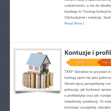
codzienności, a nie do ideałó
każdego to Treningi funkcjona
Odchudzanie i redukcja. Sedn
Read More ]
ADMIN
LUT - 
TKKF Sieraków to przystań ins
traktują sport nie jako jednor
Serwis łączy perspektywę roz
pokazuje, jak budować sprawn
o profilaktykę oraz jak rozwi
świadomej rywalizacji. To miej
trenować rozsądniej, niezależ