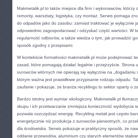
Makmetalik.pl to także miejsce dla firm i wykonawców, którzy d
remonty, warsztaty, logistyka, czy montaż. Serwis pomaga zr
do odpadów jako do zasobu: zamiast traktować je wyłącznie j
odpowiednio zagospodarować i odzyskać część wartości. W tak
regularność odbiorów, a także wiedza o tym, jak prowadzić 
sposób zgodny z przepisami.
W kontekście formalności makmetalik.pl może podejmować te
zasad, które pomagają działać legalnie i przejrzyście. Strona u
surowców wtórnych nie opierają się wyłącznie na „dogadaniu s
którym ważna jest prawidłowe przypisanie rodzaju odpadu. Ta
zaufanie i pokazuje, że branża recyklingu to sektor oparty o z
Bardzo istotny jest wymiar ekologiczny. Makmetalik.pl tłumacz
skupu i ich przetwarzanie zmniejsza konieczność wydobycia s
pozwala oszczędzać energię. Recykling metali jest często bar
energetycznie niż produkcja z surowców pierwotnych, co przek
dla środowiska. Serwis pokazuje w praktyczny sposób, że na
oddanie przewodów, aluminium czy starych elementów stalow