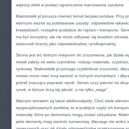
większy efekt w postaci ograniczenia marnowania zasobów.
Makmetalik.pl porusza również temat bezpieczeństwa. Przy p
wtórnymi ważne są podstawowe zasady: odpowiednie rękawice
krawędziach, rozsądne podejście do ciężaru i transportu. Ser
ma być korzystny, ale nie może odbywać się kosztem zdrowia.
wizerunek branży jako odpowiedzialnej i profesjonalnej.
Strona jest też dobrym miejscem do zrozumienia, jak działa w
metali zależy od wielu czynników: rodzaju materiału, czystości,
rynkowej. Makmetalik.pl pomaga czytelnikowi zrozumieć, dla
metalu może mieć inną wartość w różnych momentach, i dlac
potrafi znacząco poprawić wynik. Serwis uczy patrzeć na sku
rynek, w którym liczą się jakość, a nie tylko „waga”.
Ważnym tematem są także elektroodpady. Choć wiele elementó
wyspecjalizowanych punktów, to w praktyce część ich kompon
materiały, które po demontażu mogą zostać odzyskane. Makme
jakie elementy mają wartość surowcową, dlaczego nie wolno
zmieszanych oraz jak działa odpowiedzialne przekazywanie s