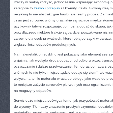
rzeczy w realną korzyść, jednocześnie wspierając ekonomię
kategorie to
Prawo i przepisy
i Eko-mity i fakty. Główną ideą ma
recykling to nie abstrakcyjne hasło, ale realny proces. Zamias
czym jest surowiec wtórny oraz jakie są różnice między złom
użytkownik łatwiej rozpoznaje, co można oddać do skupu, jak 
oraz dlaczego niektóre frakcje są bardziej poszukiwane niż in
zarówno dla osób prywatnych, które robią porządki w garażu, ja
większe ilości odpadów produkcyjnych.
Na makmetalik.pl recykling jest pokazany jako element szers
wyjaśnia, jak wygląda droga odpadu: od odbioru przez transpo
oczyszczanie i dalsze przetwarzanie. Ten obraz pomaga zro
wtórnych to nie tylko miejsce „gdzie oddaje się złom”, ale waż
wpływa na to, ile materiału wraca do obiegu jako wsad do pro
to mniejsze zużycie surowców pierwotnych oraz ograniczenie i
na magazyny odpadów.
Serwis dużo miejsca poświęca temu, jak przygotować materiał
do wyceny. Tłumaczy znaczenie prostych czynności: oddzielen
materiałów, usunięcia zanieczyszczeń, a czasem demontażu