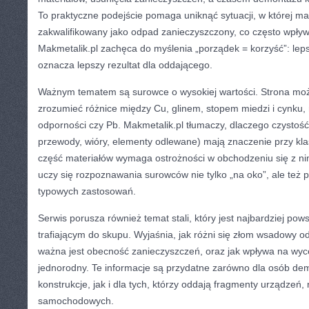
To praktyczne podejście pomaga uniknąć sytuacji, w której mat
zakwalifikowany jako odpad zanieczyszczony, co często wpływ
Makmetalik.pl zachęca do myślenia „porządek = korzyść”: lep
oznacza lepszy rezultat dla oddającego.
Ważnym tematem są surowce o wysokiej wartości. Strona mo
zrozumieć różnice między Cu, glinem, stopem miedzi i cynku,
odporności czy Pb. Makmetalik.pl tłumaczy, dlaczego czystość 
przewody, wióry, elementy odlewane) mają znaczenie przy klas
część materiałów wymaga ostrożności w obchodzeniu się z nim
uczy się rozpoznawania surowców nie tylko „na oko”, ale też p
typowych zastosowań.
Serwis porusza również temat stali, który jest najbardziej p
trafiającym do skupu. Wyjaśnia, jak różni się złom wsadowy o
ważna jest obecność zanieczyszczeń, oraz jak wpływa na wycen
jednorodny. Te informacje są przydatne zarówno dla osób de
konstrukcje, jak i dla tych, którzy oddają fragmenty urządzeń,
samochodowych.