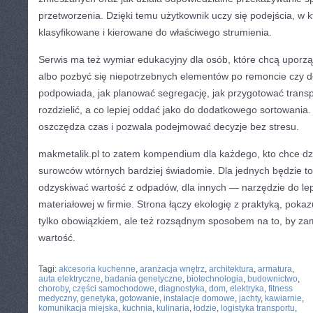
przetworzenia. Dzięki temu użytkownik uczy się podejścia, w
klasyfikowane i kierowane do właściwego strumienia.
Serwis ma też wymiar edukacyjny dla osób, które chcą uporz
albo pozbyć się niepotrzebnych elementów po remoncie czy 
podpowiada, jak planować segregację, jak przygotować transpo
rozdzielić, a co lepiej oddać jako do dodatkowego sortowania.
oszczędza czas i pozwala podejmować decyzje bez stresu.
makmetalik.pl to zatem kompendium dla każdego, kto chce dzi
surowców wtórnych bardziej świadomie. Dla jednych będzie to 
odzyskiwać wartość z odpadów, dla innych — narzędzie do lep
materiałowej w firmie. Strona łączy ekologię z praktyką, pokazu
tylko obowiązkiem, ale też rozsądnym sposobem na to, by z
wartość.
CATEGORIES:
TURYSTYKA, PODRÓŻE
Tagi:
akcesoria kuchenne
,
aranżacja wnętrz
,
architektura
,
armatura
,
auta elektryczne
,
badania genetyczne
,
biotechnologia
,
budownictwo
,
choroby
,
części samochodowe
,
diagnostyka
,
dom
,
elektryka
,
fitness
medyczny
,
genetyka
,
gotowanie
,
instalacje domowe
,
jachty
,
kawiarnie
,
komunikacja miejska
,
kuchnia
,
kulinaria
,
łodzie
,
logistyka transportu
,