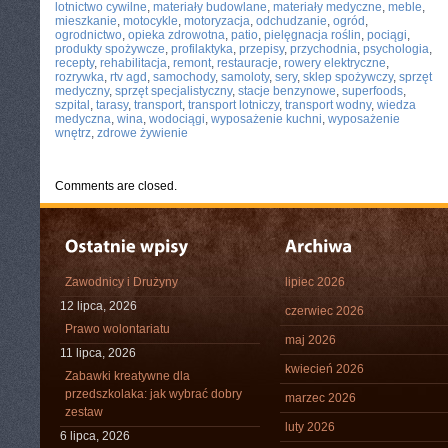
lotnictwo cywilne
,
materiały budowlane
,
materiały medyczne
,
meble
,
mieszkanie
,
motocykle
,
motoryzacja
,
odchudzanie
,
ogród
,
ogrodnictwo
,
opieka zdrowotna
,
patio
,
pielęgnacja roślin
,
pociągi
,
produkty spożywcze
,
profilaktyka
,
przepisy
,
przychodnia
,
psychologia
,
recepty
,
rehabilitacja
,
remont
,
restauracje
,
rowery elektryczne
,
rozrywka
,
rtv agd
,
samochody
,
samoloty
,
sery
,
sklep spożywczy
,
sprzęt
medyczny
,
sprzęt specjalistyczny
,
stacje benzynowe
,
superfoods
,
szpital
,
tarasy
,
transport
,
transport lotniczy
,
transport wodny
,
wiedza
medyczna
,
wina
,
wodociągi
,
wyposażenie kuchni
,
wyposażenie
wnętrz
,
zdrowe żywienie
Comments are closed.
Zawodnicy i Drużyny
lipiec 2026
12 lipca, 2026
czerwiec 2026
Prawo wolontariatu
maj 2026
11 lipca, 2026
kwiecień 2026
Zabawki kreatywne dla
przedszkolaka: jak wybrać dobry
marzec 2026
zestaw
luty 2026
6 lipca, 2026