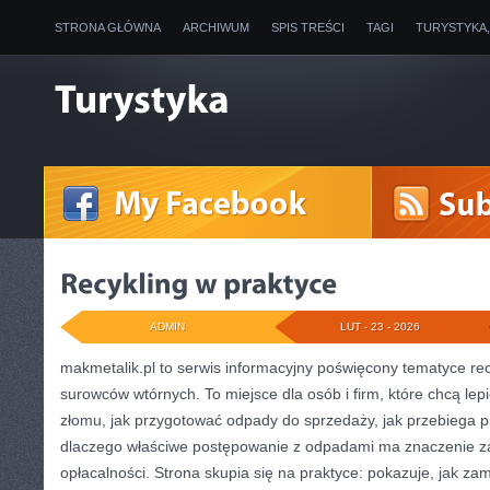
STRONA GŁÓWNA
ARCHIWUM
SPIS TREŚCI
TAGI
TURYSTYKA
ADMIN
LUT - 23 - 2026
makmetalik.pl to serwis informacyjny poświęcony tematyce re
surowców wtórnych. To miejsce dla osób i firm, które chcą lepi
złomu, jak przygotować odpady do sprzedaży, jak przebiega p
dlaczego właściwe postępowanie z odpadami ma znaczenie zaró
opłacalności. Strona skupia się na praktyce: pokazuje, jak z