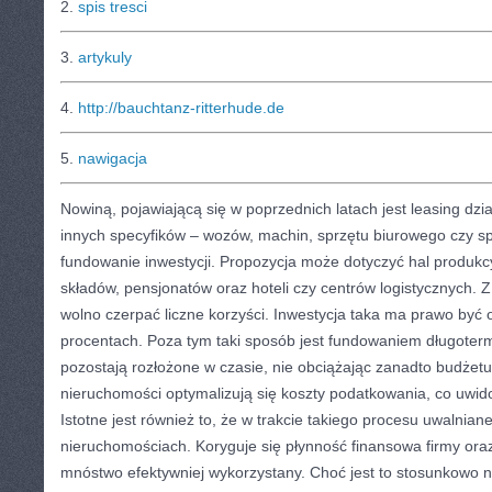
2.
spis tresci
3.
artykuly
4.
http://bauchtanz-ritterhude.de
5.
nawigacja
Nowiną, pojawiającą się w poprzednich latach jest leasing dzi
innych specyfików – wozów, machin, sprzętu biurowego czy s
fundowanie inwestycji. Propozycja może dotyczyć hal produk
składów, pensjonatów oraz hoteli czy centrów logistycznych. Z
wolno czerpać liczne korzyści. Inwestycja taka ma prawo być
procentach. Poza tym taki sposób jest fundowaniem długote
pozostają rozłożone w czasie, nie obciążając zanadto budżetu
nieruchomości optymalizują się koszty podatkowania, co uwid
Istotne jest również to, że w trakcie takiego procesu uwalnia
nieruchomościach. Koryguje się płynność finansowa firmy ora
mnóstwo efektywniej wykorzystany. Choć jest to stosunkowo n