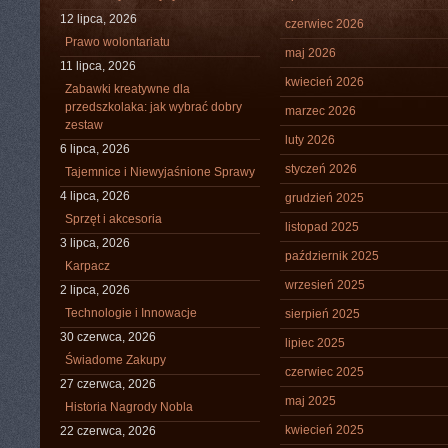
12 lipca, 2026
czerwiec 2026
Prawo wolontariatu
maj 2026
11 lipca, 2026
kwiecień 2026
Zabawki kreatywne dla
przedszkolaka: jak wybrać dobry
marzec 2026
zestaw
luty 2026
6 lipca, 2026
styczeń 2026
Tajemnice i Niewyjaśnione Sprawy
4 lipca, 2026
grudzień 2025
Sprzęt i akcesoria
listopad 2025
3 lipca, 2026
październik 2025
Karpacz
wrzesień 2025
2 lipca, 2026
Technologie i Innowacje
sierpień 2025
30 czerwca, 2026
lipiec 2025
Świadome Zakupy
czerwiec 2025
27 czerwca, 2026
maj 2025
Historia Nagrody Nobla
kwiecień 2025
22 czerwca, 2026