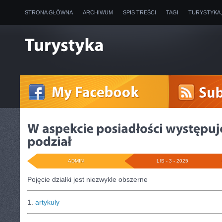
STRONA GŁÓWNA
ARCHIWUM
SPIS TREŚCI
TAGI
TURYSTYKA
ADMIN
LIS - 3 - 2025
Pojęcie działki jest niezwykle obszerne
1.
artykuly