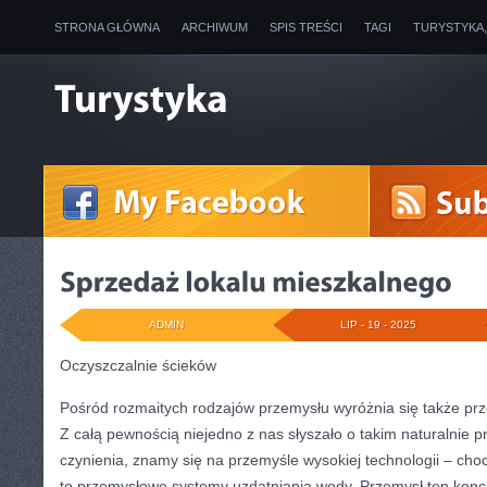
STRONA GŁÓWNA
ARCHIWUM
SPIS TREŚCI
TAGI
TURYSTYKA
ADMIN
LIP - 19 - 2025
Oczyszczalnie ścieków
Pośród rozmaitych rodzajów przemysłu wyróżnia się także prz
Z całą pewnością niejedno z nas słyszało o takim naturalnie 
czynienia, znamy się na przemyśle wysokiej technologii – choc
to przemysłowe systemy uzdatniania wody. Przemysł ten konc