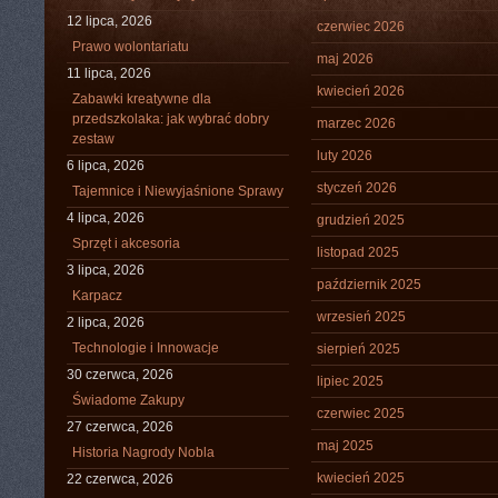
12 lipca, 2026
czerwiec 2026
Prawo wolontariatu
maj 2026
11 lipca, 2026
kwiecień 2026
Zabawki kreatywne dla
przedszkolaka: jak wybrać dobry
marzec 2026
zestaw
luty 2026
6 lipca, 2026
styczeń 2026
Tajemnice i Niewyjaśnione Sprawy
4 lipca, 2026
grudzień 2025
Sprzęt i akcesoria
listopad 2025
3 lipca, 2026
październik 2025
Karpacz
wrzesień 2025
2 lipca, 2026
Technologie i Innowacje
sierpień 2025
30 czerwca, 2026
lipiec 2025
Świadome Zakupy
czerwiec 2025
27 czerwca, 2026
maj 2025
Historia Nagrody Nobla
kwiecień 2025
22 czerwca, 2026