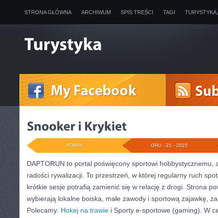
STRONA GŁÓWNA
ARCHIWUM
SPIS TREŚCI
TAGI
TURYSTYKA
ADMIN
GRU - 21 - 2025
DAPTORUN to portal poświęcony sportowi hobbystycznemu, a
radości rywalizacji. To przestrzeń, w której regularny ruch spo
krótkie sesje potrafią zamienić się w relację z drogi. Strona po
wybierają lokalne boiska, małe zawody i sportową zajawkę, za
Polecamy:
Hokej na trawie
i Sporty e-sportowe (gaming). W