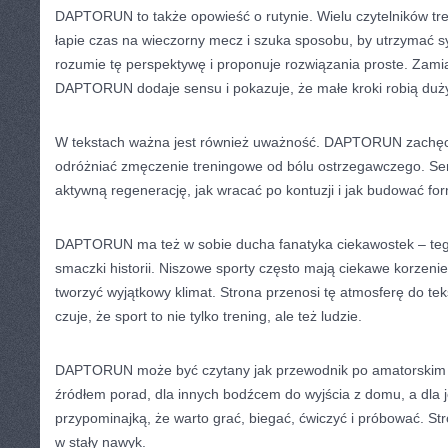
DAPTORUN to także opowieść o rutynie. Wielu czytelników tr
łapie czas na wieczorny mecz i szuka sposobu, by utrzymać 
rozumie tę perspektywę i proponuje rozwiązania proste. Zamia
DAPTORUN dodaje sensu i pokazuje, że małe kroki robią duży e
W tekstach ważna jest również uważność. DAPTORUN zachęca
odróżniać zmęczenie treningowe od bólu ostrzegawczego. Ser
aktywną regenerację, jak wracać po kontuzji i jak budować f
DAPTORUN ma też w sobie ducha fanatyka ciekawostek – tego
smaczki historii. Niszowe sporty często mają ciekawe korzenie,
tworzyć wyjątkowy klimat. Strona przenosi tę atmosferę do tek
czuje, że sport to nie tylko trening, ale też ludzie.
DAPTORUN może być czytany jak przewodnik po amatorskim s
źródłem porad, dla innych bodźcem do wyjścia z domu, a dla 
przypominajką, że warto grać, biegać, ćwiczyć i próbować. S
w stały nawyk.