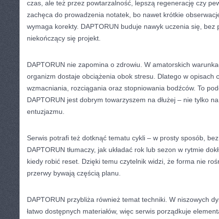
czas, ale też przez powtarzalność, lepszą regenerację czy pe
zachęca do prowadzenia notatek, bo nawet krótkie obserwac
wymaga korekty. DAPTORUN buduje nawyk uczenia się, bez p
niekończący się projekt.
DAPTORUN nie zapomina o zdrowiu. W amatorskich warunkach
organizm dostaje obciążenia obok stresu. Dlatego w opisach 
wzmacniania, rozciągania oraz stopniowania bodźców. To pode
DAPTORUN jest dobrym towarzyszem na dłużej – nie tylko na 
entuzjazmu.
Serwis potrafi też dotknąć tematu cykli – w prosty sposób, b
DAPTORUN tłumaczy, jak układać rok lub sezon w rytmie dokł
kiedy robić reset. Dzięki temu czytelnik widzi, że forma nie roś
przerwy bywają częścią planu.
DAPTORUN przybliża również temat techniki. W niszowych dys
łatwo dostępnych materiałów, więc serwis porządkuje elementa