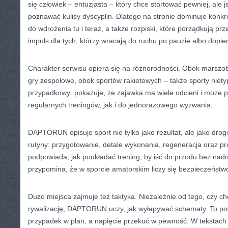
się człowiek – entuzjasta – który chce startować pewniej, ale
poznawać kulisy dyscyplin. Dlatego na stronie dominuje konkr
do wdrożenia tu i teraz, a także rozpiski, które porządkują p
impuls dla tych, którzy wracają do ruchu po pauzie albo dopie
Charakter serwisu opiera się na różnorodności. Obok marszo
gry zespołowe, obok sportów rakietowych – także sporty niety
przypadkowy: pokazuje, że zajawka ma wiele odcieni i może 
regularnych treningów, jak i do jednorazowego wyzwania.
DAPTORUN opisuje sport nie tylko jako rezultat, ale jako dro
rutyny: przygotowanie, detale wykonania, regeneracja oraz pro
podpowiada, jak poukładać trening, by iść do przodu bez nadm
przypomina, że w sporcie amatorskim liczy się bezpieczeństwo,
Dużo miejsca zajmuje też taktyka. Niezależnie od tego, czy ch
rywalizację, DAPTORUN uczy, jak wyłapywać schematy. To p
przypadek w plan, a napięcie przekuć w pewność. W tekstach 