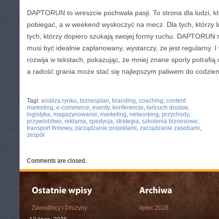
DAPTORUN to wreszcie pochwała pasji. To strona dla ludzi, k
pobiegać, a w weekend wyskoczyć na mecz. Dla tych, którzy lu
tych, którzy dopiero szukają swojej formy ruchu. DAPTORUN m
musi być idealnie zaplanowany, wystarczy, że jest regularny. I 
rozwija w tekstach, pokazując, że mniej znane sporty potrafią
a radość grania może stać się najlepszym paliwem do codzie
CATEGORIES:
TURYSTYKA, PODRÓŻE
Tagi:
analiza rynku
,
biznesplan
,
branding
,
coaching
,
content
marketing
,
e-commerce
,
eventy
,
konferencje
,
łańcuch dostaw
,
logistyka
,
magazynowanie
,
marketing
,
networking
,
przychody
,
przywództwo
,
reklama
,
spedycja
,
strategia
,
szkolenia biznesowe
,
transport firmowy
,
zarządzanie projektami
,
zarządzanie zasobami
,
zespół
Comments are closed.
Zawodnicy i Drużyny
lipiec 2026