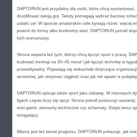
DAPTORUN jest przydatny dla osób, które chcą wystartować, al
doszlifować swoją grę. Teksty pomagają wybrać bazowy schem
ustalić cel. W sporcie amatorskim cele bywają różne: więcej e
powrót do formy albo konkretny start. DAPTORUN potrafi do
tych scenariuszy.
Strona wspiera też tych, którzy chcą łączyć sport z pracą. 
budować treningi na 30–45 minut i jak łączyć technikę w tygodn
przewidywalny. Pojawiają się wskazówki dotyczące organizacji
wcześniej, jak utrzymać ciągłość oraz jak nie wpaść w pułapk
DAPTORUN opisuje także sport jako zabawę. W niszowych dys
ligach często liczy się spryt. Strona potrafi podsunąć warianty,
mini-gierki, elementy techniczne czy schematy. Dzięki temu spo
wciągający.
Ważny jest też temat progresu. DAPTORUN pokazuje, jak mierz