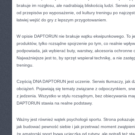
brakuje im rozgłosu, ale nadrabiają bliskością ludzi. Serwis 
od przepisów po wyposażenie, od kultury treningu po najczęst
łatwiej wejść do gry z lepszym przygotowaniem.
W opisie DAPTORUN nie brakuje wątku ekwipunkowego. To jed
produktów, tylko rozsądne spojrzenie po tym, co realnie wpły
podpowiada, jak wybierać buty, warstwy, akcesoria ochronne 
Najważniejsze jest to, by sprzęt wspierał technikę, a nie zas
treningu.
Częścią DNA DAPTORUN jest uczenie. Serwis tłumaczy, jak dzi
obciążeń. Pojawiają się tematy związane z odpoczynkiem, snem
z jedzenia. Wszystko w stylu rozsądnym, bez obiecywania ma
DAPTORUN stawia na realne podstawy.
Ważny jest również wątek psychologii sportu. Strona pokazuje, 
jak budować pewność siebie i jak przetrwać moment zwątpi
że amatorski sport bywa ucieczką od rutyny, ale potrafi też st