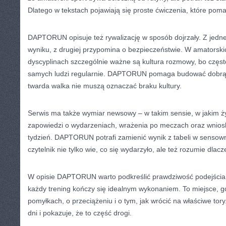
Dlatego w tekstach pojawiają się proste ćwiczenia, które pom
DAPTORUN opisuje też rywalizację w sposób dojrzały. Z jedne
wyniku, z drugiej przypomina o bezpieczeństwie. W amatorskic
dyscyplinach szczególnie ważne są kultura rozmowy, bo częst
samych ludzi regularnie. DAPTORUN pomaga budować dobrą r
twarda walka nie muszą oznaczać braku kultury.
Serwis ma także wymiar newsowy – w takim sensie, w jakim ży
zapowiedzi o wydarzeniach, wrażenia po meczach oraz wnioski
tydzień. DAPTORUN potrafi zamienić wynik z tabeli w sensow
czytelnik nie tylko wie, co się wydarzyło, ale też rozumie dlacz
W opisie DAPTORUN warto podkreślić prawdziwość podejścia. T
każdy trening kończy się idealnym wykonaniem. To miejsce, g
pomyłkach, o przeciążeniu i o tym, jak wrócić na właściwe tor
dni i pokazuje, że to część drogi.