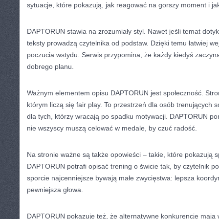
sytuacje, które pokazują, jak reagować na gorszy moment i ja
DAPTORUN stawia na zrozumiały styl. Nawet jeśli temat dotyk
teksty prowadzą czytelnika od podstaw. Dzięki temu łatwiej we
poczucia wstydu. Serwis przypomina, że każdy kiedyś zaczynał
dobrego planu.
Ważnym elementem opisu DAPTORUN jest społeczność. Strona
którym liczą się fair play. To przestrzeń dla osób trenujących 
dla tych, którzy wracają po spadku motywacji. DAPTORUN pom
nie wszyscy muszą celować w medale, by czuć radość.
Na stronie ważne są także opowieści – takie, które pokazują s
DAPTORUN potrafi opisać trening o świcie tak, by czytelnik 
sporcie najcenniejsze bywają małe zwycięstwa: lepsza koordyna
pewniejsza głowa.
DAPTORUN pokazuje też, że alternatywne konkurencje mają 