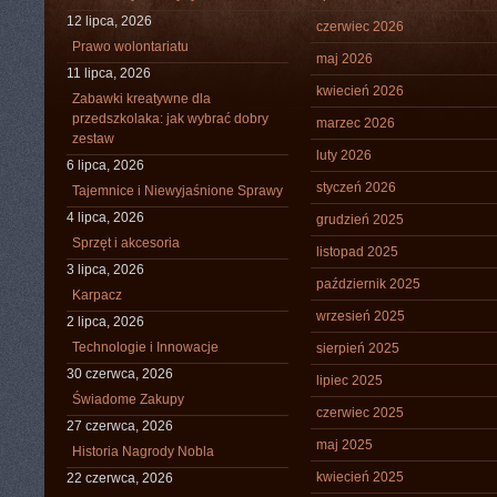
12 lipca, 2026
czerwiec 2026
Prawo wolontariatu
maj 2026
11 lipca, 2026
kwiecień 2026
Zabawki kreatywne dla
przedszkolaka: jak wybrać dobry
marzec 2026
zestaw
luty 2026
6 lipca, 2026
styczeń 2026
Tajemnice i Niewyjaśnione Sprawy
4 lipca, 2026
grudzień 2025
Sprzęt i akcesoria
listopad 2025
3 lipca, 2026
październik 2025
Karpacz
wrzesień 2025
2 lipca, 2026
Technologie i Innowacje
sierpień 2025
30 czerwca, 2026
lipiec 2025
Świadome Zakupy
czerwiec 2025
27 czerwca, 2026
maj 2025
Historia Nagrody Nobla
kwiecień 2025
22 czerwca, 2026