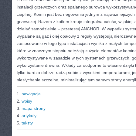
instalacji grzewczych oraz spalanego surowca wykorzystywan
cieplnej. Komin jest bez negowania jednym z najważniejszych d
grzewczej. Razem z kotłem kreuje integralną całość, w jakiej
działać samodzielnie – przetestuj ANCHOR. W wypadku syste
wypalane są gaz i olej opałowy z reguły występują nierdzewn
zastosowanie w tego typu instalacjach wynika z małych temper
które w znacznym stopniu natężają zużycie elementów komi
wykorzystywane w zasadzie w tych systemach grzewczych, gd
wykorzystanie drewna. Wkłady żaroodporne to właśnie dzięki 
tylko bardzo dobrze radzą sobie z wysokimi temperaturami, j
niesłychanie szczelne, minimalizując tym samym straty energii
1.
nawigacja
2.
wpisy
3.
mapa strony
4.
artykuly
5.
teksty
CATEGORIES:
TURYSTYKA, PODRÓŻE