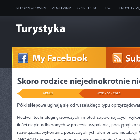
STRONA GŁÓWNA
ARCHIWUM
SPIS TREŚCI
TAGI
TURYSTYKA
ADMIN
WRZ - 30 - 2025
Półki sklepowe uginają się od wszelakiego typu oprzyrządow
Rozkwit technologii grzewczych i metod zapewniających wyk
ilości ciepła odbieranych w procesie wypalania, pociągnął za
rozwiązania wykonania poszczególnych elementów instalacji.
ANCHOR obecnie dostępne na rynku, posiadają różne atrybuty