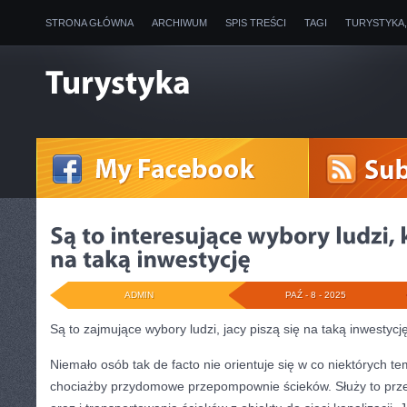
STRONA GŁÓWNA
ARCHIWUM
SPIS TREŚCI
TAGI
TURYSTYKA
ADMIN
PAŹ - 8 - 2025
Są to zajmujące wybory ludzi, jacy piszą się na taką inwestycj
Niemało osób tak de facto nie orientuje się w co niektórych t
chociażby przydomowe przepompownie ścieków. Służy to prze