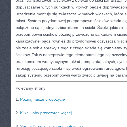
oraz i transportowania ścieków z obiektu do sieci kanalizacji. 
dopuszczalne w tych punktach w których będzie doprowadzona
urządzenia montuje się zwłaszcza w małych wioskach, które 
miast. System przydomowej przepompowni ścieków składa się z
połączone są z jednym zbiornikiem na ścieki. Ścieki, jakie si
przepompowni ścieków później przewożone są kanałem ciśni
kanalizacyjnej bądź również do przydomowej oczyszczalni ści
nie zdaje sobie sprawy z tego z czego składa się kompletny
ścieków. Tak w następstwie tego elementami jego są: szczelny
oraz kominem wentylacyjnym, układ pomp zatapialnych, syste
rurociąg tłoczącego ścieki – sprawdź ogrzewanie rurociągów.
zakup systemu przepompowni warto zwrócić uwagę na parame
Polecamy strony:
1.
Poznaj nasze propozycje
2.
Kliknij, aby przeczytać więcej
3.
Sprawdź, co jeszcze przygotowaliśmy