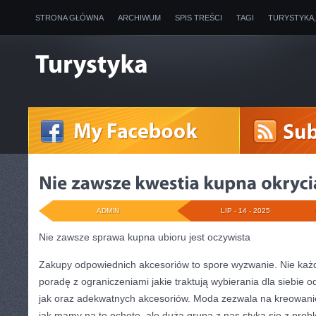
STRONA GŁÓWNA
ARCHIWUM
SPIS TREŚCI
TAGI
TURYSTYKA
ADMIN
LIP - 14 - 2025
Nie zawsze sprawa kupna ubioru jest oczywista
Zakupy odpowiednich akcesoriów to spore wyzwanie. Nie każ
poradę z ograniczeniami jakie traktują wybierania dla siebie o
jak oraz adekwatnych akcesoriów. Moda zezwala na kreowani
jak mamy na to ochotę, ale duża grupa z nas styka się z prob