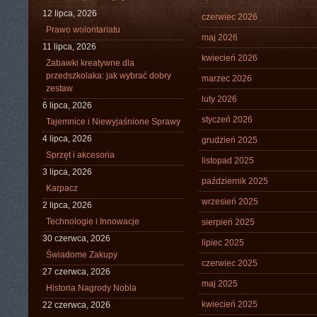
12 lipca, 2026
czerwiec 2026
Prawo wolontariatu
maj 2026
11 lipca, 2026
kwiecień 2026
Zabawki kreatywne dla
przedszkolaka: jak wybrać dobry
marzec 2026
zestaw
luty 2026
6 lipca, 2026
styczeń 2026
Tajemnice i Niewyjaśnione Sprawy
4 lipca, 2026
grudzień 2025
Sprzęt i akcesoria
listopad 2025
3 lipca, 2026
październik 2025
Karpacz
wrzesień 2025
2 lipca, 2026
Technologie i Innowacje
sierpień 2025
30 czerwca, 2026
lipiec 2025
Świadome Zakupy
czerwiec 2025
27 czerwca, 2026
maj 2025
Historia Nagrody Nobla
kwiecień 2025
22 czerwca, 2026