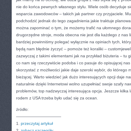
nie do końca pewnych własnego stylu. Wiele osób decyduje si
wsparcia zawodowców – takich jak partner czy przyjaciele. M
podchodzić jednak do tego zagadnienia jakie traktuje planow
można zapominać o tym, że możemy trafić na ułomnego dorad
drugorzędne stroje, moda obecna nie jest dla każdego z nas l
bardziej powinniśmy polegać wyłącznie na opiniach tych, któr
będą nam błędnie życzyć – pomoże też koraliki – customjewelle
zazwyczaj z takimi elementami jak na przykład biżuteria – tu
co nam się rzeczywiście podoba i co pasuje do opisującej nas
skorzystać z możliwości jakie daje szeroki wybór, do którego
bieżącej. Warto wiedzieć jak dużo interesujących opcji daje 
naturalnie dzięki Internetowi wolno uzupełniać swoje szafy n
problemów, top nadzwyczaj interesująca opcja. Jeszcze kilka 
rodem z USA trzeba było udać się za ocean.
źródło:
———————————
1.
przeczytaj artykuł
2.
zobacz szczegóły