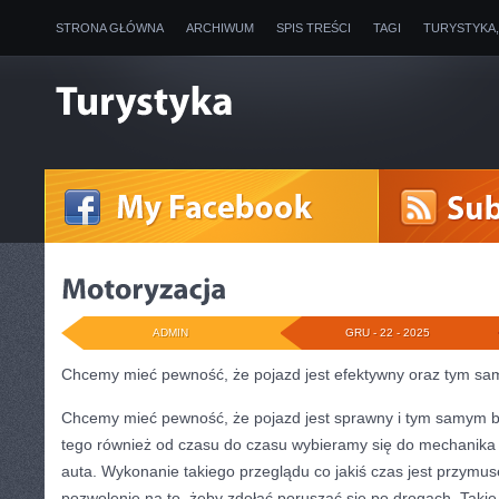
STRONA GŁÓWNA
ARCHIWUM
SPIS TREŚCI
TAGI
TURYSTYKA
ADMIN
GRU - 22 - 2025
Chcemy mieć pewność, że pojazd jest efektywny oraz tym s
Chcemy mieć pewność, że pojazd jest sprawny i tym samym b
tego również od czasu do czasu wybieramy się do mechanika 
auta. Wykonanie takiego przeglądu co jakiś czas jest przym
pozwolenie na to, żeby zdołać poruszać się po drogach. Takie