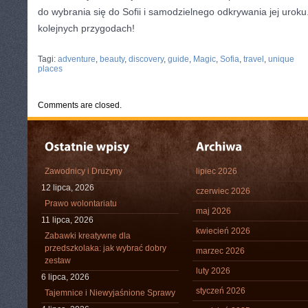
⁢do wybrania się do Sofii i samodzielnego ‌odkrywania ‌jej ‌urok
kolejnych‌ przygodach!
CATEGORIES:
TURYSTYKA, PODRÓŻE
Tagi:
adventure
,
beauty
,
discovery
,
guide
,
Magic
,
Sofia
,
travel
,
unique
places
Comments are closed.
Zawodnicy i Drużyny
lipiec 2026
12 lipca, 2026
czerwiec 2026
Prawo wolontariatu
maj 2026
11 lipca, 2026
kwiecień 2026
Zabawki kreatywne dla
przedszkolaka: jak wybrać dobry
marzec 2026
zestaw
luty 2026
6 lipca, 2026
styczeń 2026
Tajemnice i Niewyjaśnione Sprawy