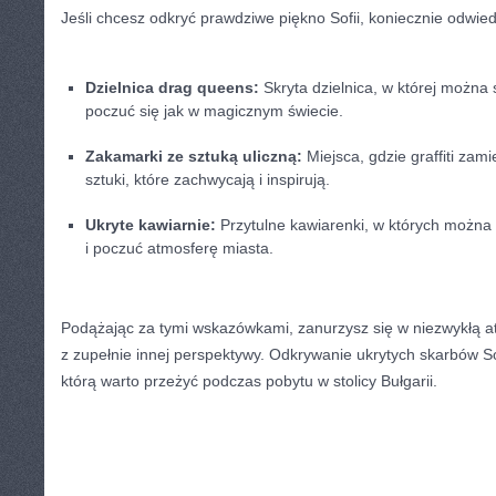
Jeśli chcesz odkryć prawdziwe ⁣piękno Sofii, ‌koniecznie odwied
Dzielnica drag ‌queens:
Skryta dzielnica, w której można 
poczuć się ​jak⁤ w magicznym świecie.
Zakamarki ⁤ze ⁣sztuką ‌uliczną:
Miejsca, gdzie ‍graffiti zam
sztuki, które⁢ zachwycają i ‌inspirują.
Ukryte kawiarnie:
⁣Przytulne kawiarenki, w których można
i poczuć atmosferę miasta.
Podążając za ⁤tymi wskazówkami, zanurzysz się w niezwykłą ​a
z zupełnie innej perspektywy.⁢ Odkrywanie ukrytych‍ skarbów ⁢S
którą warto przeżyć podczas pobytu w stolicy Bułgarii.