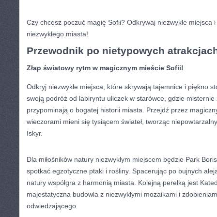
Czy ⁢chcesz poczuć magię Sofii? Odkrywaj niezwykłe miejsca i
niezwykłego miasta!
Przewodnik po nietypowych atrakcjac
Złap światowy rytm ‌w magicznym mieście ‍Sofii!
Odkryj niezwykłe miejsca, które ⁤skrywają‌ tajemnice i piękno​ st
swoją podróż od labiryntu ⁣uliczek w starówce, gdzie misterni
przypominają ‍o bogatej historii miasta. Przejdź przez magiczn
wieczorami mieni się tysiącem świateł, tworząc⁣ niepowtarzaln
Iskyr.
Dla miłośników natury niezwykłym miejscem będzie Park‌ Boris
⁣spotkać‍ egzotyczne ⁣ptaki i​ rośliny. Spacerując ⁣po bujnych‍ ale
natury⁤ współgra z harmonią ⁤miasta. Kolejną perełką jest Kat
⁤majestatyczna budowla z niezwykłymi mozaikami⁢ i ‌zdobieniam
odwiedzającego.