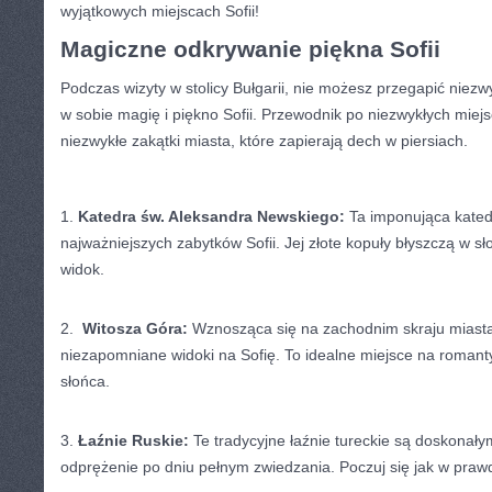
wyjątkowych miejscach ⁤Sofii!
Magiczne odkrywanie ​piękna Sofii
Podczas wizyty w stolicy ⁣Bułgarii, nie możesz przegapić niezwy
w sobie magię i piękno Sofii.⁤ Przewodnik po niezwykłych‌ mie
niezwykłe zakątki miasta, które zapierają⁤ dech w piersiach.
1.⁢
Katedra św. Aleksandra Newskiego:
⁤Ta imponująca katedr
‍najważniejszych zabytków Sofii. Jej ⁣złote kopuły błyszczą w 
widok.
2. ⁢
Witosza Góra:
Wznosząca się na zachodnim skraju miasta 
niezapomniane widoki na Sofię. To ⁣idealne miejsce⁤ na‌ roman
‌słońca.
3.
Łaźnie⁤ Ruskie:
Te tradycyjne łaźnie⁣ tureckie są doskonały
odprężenie po dniu pełnym zwiedzania. Poczuj się jak w pra