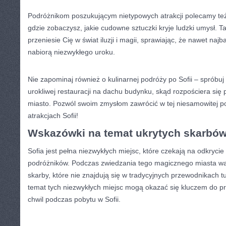
Podróżnikom poszukującym nietypowych atrakcji polecamy też
gdzie zobaczysz, jakie cudowne⁢ sztuczki kryje ludzki umysł. T
przeniesie Cię ⁤w świat ⁤iluzji i ⁣magii, sprawiając,‌ że nawet naj
nabiorą niezwykłego uroku.
Nie ⁤zapominaj również o kulinarnej podróży po Sofii – sprób
urokliwej restauracji‍ na ‍dachu budynku, skąd‍ rozpościera ​si
miasto.⁤ Pozwól swoim zmysłom ⁢zawrócić w tej niesamowitej ⁤p
atrakcjach Sofii!
Wskazówki na temat ukrytych skarbów‍
Sofia jest pełna niezwykłych miejsc, które czekają na odkrycie 
podróżników. Podczas zwiedzania tego magicznego miasta war
skarby,⁢ które nie znajdują ‌się ‍w tradycyjnych‌ przewodnikach
temat tych niezwykłych miejsc mogą⁤ okazać⁤ się kluczem do 
chwil podczas pobytu ‌w Sofii.