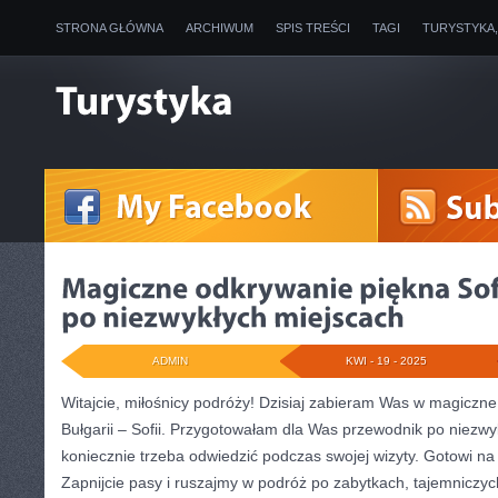
STRONA GŁÓWNA
ARCHIWUM
SPIS TREŚCI
TAGI
TURYSTYKA
ADMIN
KWI - 19 - 2025
Witajcie, miłośnicy podróży!‍ Dzisiaj zabieram Was w magiczne⁢
Bułgarii⁣ – ⁤Sofii. Przygotowałam ​dla Was przewodnik po niezwy
koniecznie trzeba odwiedzić podczas swojej ‍wizyty. ‌Gotowi 
Zapnijcie pasy i‍ ruszajmy ⁣w podróż po zabytkach, tajemniczyc