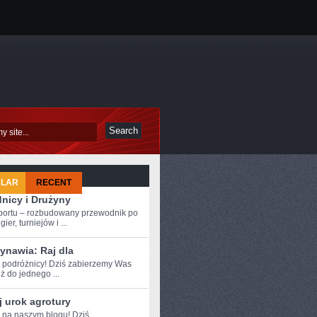
ULAR
RECENT
nicy i Drużyny
sportu – rozbudowany przewodnik po
ier, turniejów i ...
ynawia: Raj dla
e podróżnicy!​ Dziś zabierzemy Was
 do ‍jednego ...
 urok agrotury
e na naszym blogu! Dziś