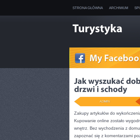
STRONA GŁÓWNA
ARCHIWUM
SP
ADMIN
Zakupy artykułów do wykończenia
Kupowanie online zostało wygod
wnętrz. Bez wychodzenia z domu
zapoznać się z komentarzami pozo