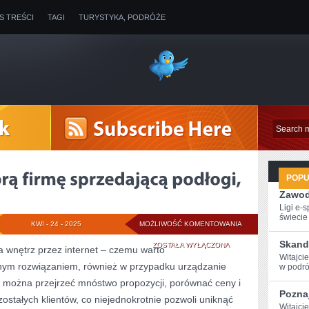
IS TREŚCI
TAGI
TURYSTYKA, PODRÓŻE
POP
Zawod
Ligi e-
świecie g
JAK
KWI - 24 - 2025
MOŻLIWOŚĆ KOMENTOWANIA
Skand
WYSZUKAĆ
ZOSTAŁA WYŁĄCZONA
 wnętrz przez internet – czemu warto
Witajci
nym rozwiązaniem, również w przypadku urządzanie
DOBRĄ
w podróż
 można przejrzeć mnóstwo propozycji, porównać ceny i
FIRMĘ
Poznaj
stałych klientów, co niejednokrotnie pozwoli uniknąć
SPRZEDAJĄCĄ
Witajci