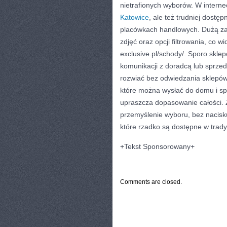
nietrafionych wyborów. W interne
Katowice
, ale też trudniej dostę
placówkach handlowych. Dużą zal
zdjęć oraz opcji filtrowania, co wi
exclusive.pl/schody/. Sporo sklep
komunikacji z doradcą lub sprzeda
rozwiać bez odwiedzania sklepów 
które można wysłać do domu i spo
upraszcza dopasowanie całości. 
przemyślenie wyboru, bez nacisku
które rzadko są dostępne w trady
+Tekst Sponsorowany+
CATEGORIES:
ARTYKUŁY SPONSOROW
Comments are closed.