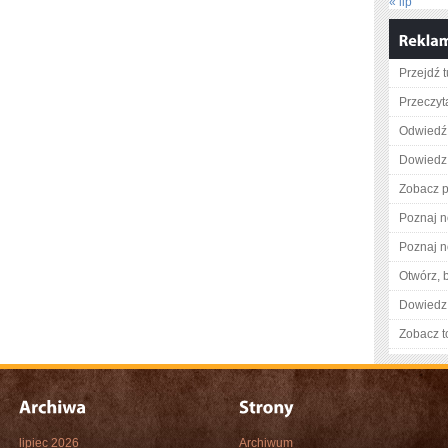
« lip
Przejdź t
Przeczyt
Odwiedź 
Dowiedz 
Zobacz p
Poznaj n
Poznaj n
Otwórz, 
Dowiedz 
Zobacz t
lipiec 2026
Archiwum