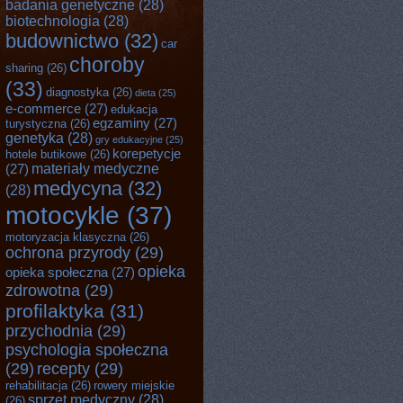
badania genetyczne
(28)
biotechnologia
(28)
budownictwo
(32)
car
choroby
sharing
(26)
(33)
diagnostyka
(26)
dieta
(25)
e-commerce
(27)
edukacja
egzaminy
(27)
turystyczna
(26)
genetyka
(28)
gry edukacyjne
(25)
korepetycje
hotele butikowe
(26)
materiały medyczne
(27)
medycyna
(32)
(28)
motocykle
(37)
motoryzacja klasyczna
(26)
ochrona przyrody
(29)
opieka
opieka społeczna
(27)
zdrowotna
(29)
profilaktyka
(31)
przychodnia
(29)
psychologia społeczna
(29)
recepty
(29)
rehabilitacja
(26)
rowery miejskie
sprzęt medyczny
(28)
(26)