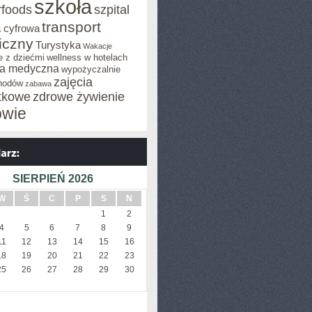
szkoła
rfoods
szpital
transport
 cyfrowa
iczny
Turystyka
Wakacje
e z dziećmi
wellness w hotelach
a medyczna
wypożyczalnie
zajęcia
hodów
zabawa
tkowe
zdrowe żywienie
owie
SIERPIEŃ 2026
W
Ś
C
P
S
N
1
2
4
5
6
7
8
9
11
12
13
14
15
16
18
19
20
21
22
23
25
26
27
28
29
30