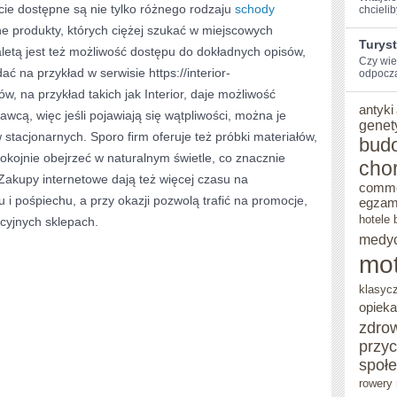
cie dostępne są nie tylko różnego rodzaju
schody
chcieli
PODŁOGI,
pne produkty, których ciężej szukać w miejscowych
Turys
etą jest też możliwość dostępu do dokładnych opisów,
DRZWI
Czy wie
dać na przykład w serwisie https://interior-
odpocząć
I
ów, na przykład takich jak Interior, daje możliwość
SCHODY
antyki
wcą, więc jeśli pojawiają się wątpliwości, można je
genet
stacjonarnych. Sporo firm oferuje też próbki materiałów,
bud
kojnie obejrzeć w naturalnym świetle, co znacznie
cho
Zakupy internetowe dają też więcej czasu na
comm
 i pośpiechu, a przy okazji pozwolą trafić na promocje,
egzam
hotele 
cyjnych sklepach.
medy
mot
ANE
klasyc
opieka
zdro
przy
społ
rowery 