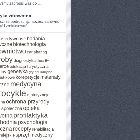
byśmy zaprosić was do ...
tyka zdrowotna:
sz, że podróżując ​możesz ⁤zarówno
⁤ i‌ zrelaksować ...
badania
asertywność
yczne
biotechnologia
ownictwo
car sharing
roby
e-
diagnostyka
dieta
erce
edukacja turystyczna
genetyka
iny
gry edukacyjne
materiały
korepetycje
butikowe
medycyna
czne
ocykle
motoryzacja
ochrona przyrody
zna
opieka
 społeczna
profilaktyka
wotna
chodnia
psychologia
eczna
recepty
rehabilitacja
sprzęt medyczny
miejskie