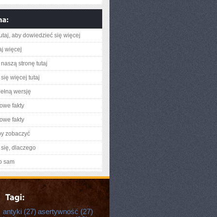
utaj, aby dowiedzieć się więcej
aj więcej
naszą stronę tutaj
się więcej tutaj
ełną wersję
owe fakty
owe fakty
by zobaczyć
się, dlaczego
o sam
antyki
(27)
asertywność
(27)