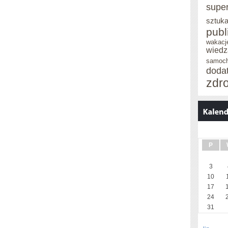
supe
sztuka
publ
wakacj
wiedz
samoc
doda
zdr
P
3
10
17
24
31