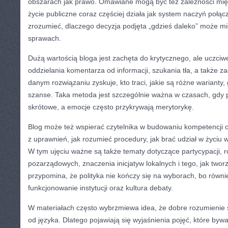
obszarach jak prawo. Omawiane mogą być też zależności mi
życie publiczne coraz częściej działa jak system naczyń połąc
zrozumieć, dlaczego decyzja podjęta „gdzieś daleko” może m
sprawach.
Dużą wartością bloga jest zachęta do krytycznego, ale uczciw
oddzielania komentarza od informacji, szukania tła, a także z
danym rozwiązaniu zyskuje, kto traci, jakie są różne warianty, 
szanse. Taka metoda jest szczególnie ważna w czasach, gdy
skrótowe, a emocje często przykrywają merytorykę.
Blog może też wspierać czytelnika w budowaniu kompetencji o
z uprawnień, jak rozumieć procedury, jak brać udział w życiu
W tym ujęciu ważne są także tematy dotyczące partycypacji, ro
pozarządowych, znaczenia inicjatyw lokalnych i tego, jak twor
przypomina, że polityka nie kończy się na wyborach, bo równie
funkcjonowanie instytucji oraz kultura debaty.
W materiałach często wybrzmiewa idea, że dobre rozumienie 
od języka. Dlatego pojawiają się wyjaśnienia pojęć, które by