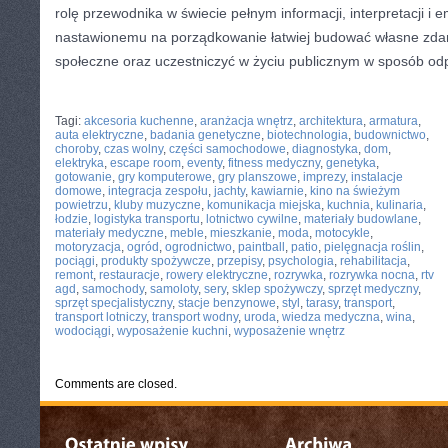
rolę przewodnika w świecie pełnym informacji, interpretacji i e
nastawionemu na porządkowanie łatwiej budować własne zdan
społeczne oraz uczestniczyć w życiu publicznym w sposób od
CATEGORIES:
TURYSTYKA, PODRÓŻE
Tagi:
akcesoria kuchenne
,
aranżacja wnętrz
,
architektura
,
armatura
,
auta elektryczne
,
badania genetyczne
,
biotechnologia
,
budownictwo
,
choroby
,
czas wolny
,
części samochodowe
,
diagnostyka
,
dom
,
elektryka
,
escape room
,
eventy
,
fitness medyczny
,
genetyka
,
gotowanie
,
gry komputerowe
,
gry planszowe
,
imprezy
,
instalacje
domowe
,
integracja zespołu
,
jachty
,
kawiarnie
,
kino na świeżym
powietrzu
,
kluby muzyczne
,
komunikacja miejska
,
kuchnia
,
kulinaria
,
łodzie
,
logistyka transportu
,
lotnictwo cywilne
,
materiały budowlane
,
materiały medyczne
,
meble
,
mieszkanie
,
moda
,
motocykle
,
motoryzacja
,
ogród
,
ogrodnictwo
,
paintball
,
patio
,
pielęgnacja roślin
,
pociągi
,
produkty spożywcze
,
przepisy
,
psychologia
,
rehabilitacja
,
remont
,
restauracje
,
rowery elektryczne
,
rozrywka
,
rozrywka nocna
,
rtv
agd
,
samochody
,
samoloty
,
sery
,
sklep spożywczy
,
sprzęt medyczny
,
sprzęt specjalistyczny
,
stacje benzynowe
,
styl
,
tarasy
,
transport
,
transport lotniczy
,
transport wodny
,
uroda
,
wiedza medyczna
,
wina
,
wodociągi
,
wyposażenie kuchni
,
wyposażenie wnętrz
Comments are closed.