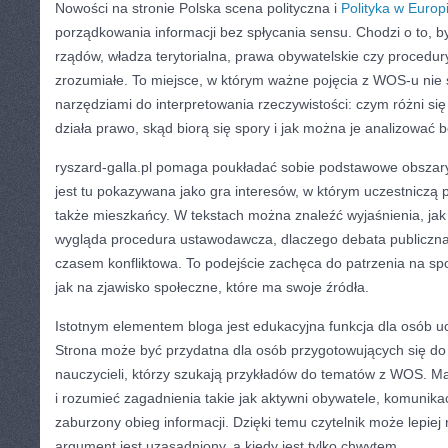
Nowości na stronie Polska scena polityczna i
Polityka w Europ
porządkowania informacji bez spłycania sensu. Chodzi o to, b
rządów, władza terytorialna, prawa obywatelskie czy procedur
zrozumiałe. To miejsce, w którym ważne pojęcia z WOS-u nie s
narzędziami do interpretowania rzeczywistości: czym różni się 
działa prawo, skąd biorą się spory i jak można je analizować 
ryszard-galla.pl pomaga poukładać sobie podstawowe obszary 
jest tu pokazywana jako gra interesów, w którym uczestniczą 
także mieszkańcy. W tekstach można znaleźć wyjaśnienia, jak 
wygląda procedura ustawodawcza, dlaczego debata publiczn
czasem konfliktowa. To podejście zachęca do patrzenia na spo
jak na zjawisko społeczne, które ma swoje źródła.
Istotnym elementem bloga jest edukacyjna funkcja dla osób uc
Strona może być przydatna dla osób przygotowujących się do 
nauczycieli, którzy szukają przykładów do tematów z WOS. M
i rozumieć zagadnienia takie jak aktywni obywatele, komunik
zaburzony obieg informacji. Dzięki temu czytelnik może lepiej
argument jest uzasadniony, a kiedy jest tylko chwytem.