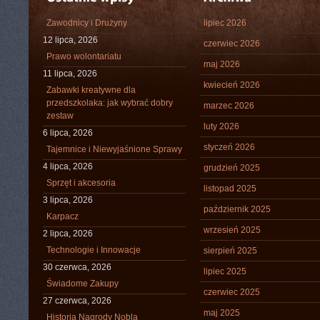
Zawodnicy i Drużyny
lipiec 2026
12 lipca, 2026
czerwiec 2026
Prawo wolontariatu
maj 2026
11 lipca, 2026
kwiecień 2026
Zabawki kreatywne dla
przedszkolaka: jak wybrać dobry
marzec 2026
zestaw
luty 2026
6 lipca, 2026
styczeń 2026
Tajemnice i Niewyjaśnione Sprawy
4 lipca, 2026
grudzień 2025
Sprzęt i akcesoria
listopad 2025
3 lipca, 2026
październik 2025
Karpacz
wrzesień 2025
2 lipca, 2026
Technologie i Innowacje
sierpień 2025
30 czerwca, 2026
lipiec 2025
Świadome Zakupy
czerwiec 2025
27 czerwca, 2026
maj 2025
Historia Nagrody Nobla