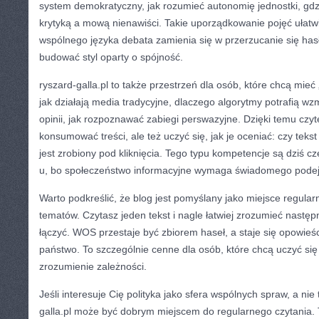
system demokratyczny, jak rozumieć autonomię jednostki, gdz
krytyką a mową nienawiści. Takie uporządkowanie pojęć ułat
wspólnego języka debata zamienia się w przerzucanie się hasł
budować styl oparty o spójność.
ryszard-galla.pl to także przestrzeń dla osób, które chcą mie
jak działają media tradycyjne, dlaczego algorytmy potrafią w
opinii, jak rozpoznawać zabiegi perswazyjne. Dzięki temu czyt
konsumować treści, ale też uczyć się, jak je oceniać: czy tekst
jest zrobiony pod kliknięcia. Tego typu kompetencje są dziś
u, bo społeczeństwo informacyjne wymaga świadomego podej
Warto podkreślić, że blog jest pomyślany jako miejsce regul
tematów. Czytasz jeden tekst i nagle łatwiej zrozumieć następ
łączyć. WOS przestaje być zbiorem haseł, a staje się opowieśc
państwo. To szczególnie cenne dla osób, które chcą uczyć się 
zrozumienie zależności.
Jeśli interesuje Cię polityka jako sfera wspólnych spraw, a nie t
galla.pl może być dobrym miejscem do regularnego czytania. T