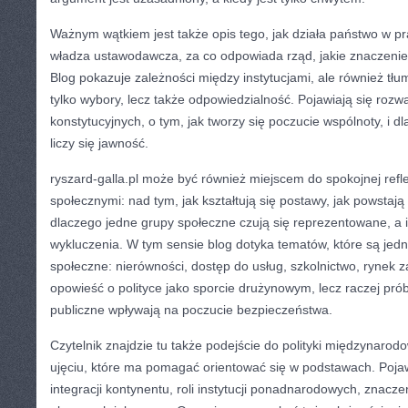
Ważnym wątkiem jest także opis tego, jak działa państwo w pr
władza ustawodawcza, za co odpowiada rząd, jakie znaczeni
Blog pokazuje zależności między instytucjami, ale również tłu
tylko wybory, lecz także odpowiedzialność. Pojawiają się roz
konstytucyjnych, o tym, jak tworzy się poczucie wspólnoty, i 
liczy się jawność.
ryszard-galla.pl może być również miejscem do spokojnej refle
społecznymi: nad tym, jak kształtują się postawy, jak powstają
dlaczego jedne grupy społeczne czują się reprezentowane, a 
wykluczenia. W tym sensie blog dotyka tematów, które są jedn
społeczne: nierówności, dostęp do usług, szkolnictwo, rynek za
opowieść o polityce jako sporcie drużynowym, lecz raczej pró
publiczne wpływają na poczucie bezpieczeństwa.
Czytelnik znajdzie tu także podejście do polityki międzynarodow
ujęciu, które ma pomagać orientować się w podstawach. Pojaw
integracji kontynentu, roli instytucji ponadnarodowych, znacz