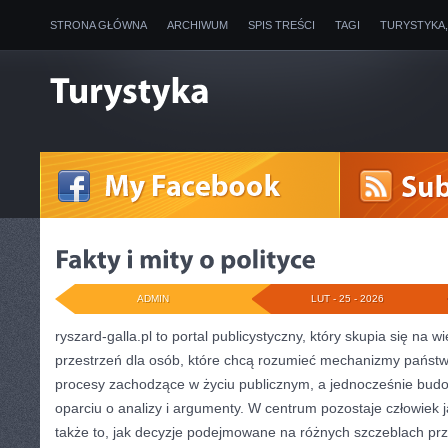
STRONA GŁÓWNA
ARCHIWUM
SPIS TREŚCI
TAGI
TURYSTYKA
ADMIN
LUT - 25 - 2026
ryszard-galla.pl to portal publicystyczny, który skupia się na 
przestrzeń dla osób, które chcą rozumieć mechanizmy państwa
procesy zachodzące w życiu publicznym, a jednocześnie bud
oparciu o analizy i argumenty. W centrum pozostaje człowiek 
także to, jak decyzje podejmowane na różnych szczeblach prze