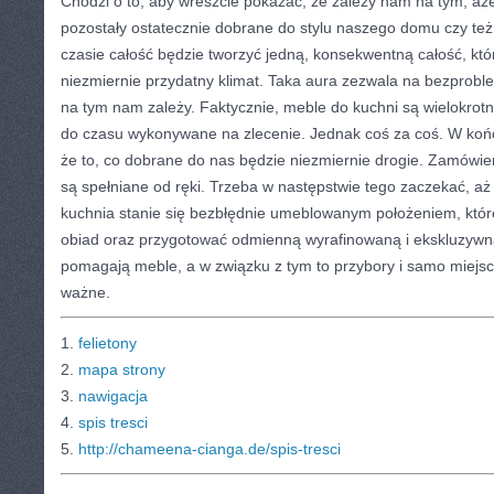
Chodzi o to, aby wreszcie pokazać, że zależy nam na tym, a
pozostały ostatecznie dobrane do stylu naszego domu czy te
czasie całość będzie tworzyć jedną, konsekwentną całość, któ
niezmiernie przydatny klimat. Taka aura zezwala na bezprobl
na tym nam zależy. Faktycznie, meble do kuchni są wielokrot
do czasu wykonywane na zlecenie. Jednak coś za coś. W końc
że to, co dobrane do nas będzie niezmiernie drogie. Zamówi
są spełniane od ręki. Trzeba w następstwie tego zaczekać, a
kuchnia stanie się bezbłędnie umeblowanym położeniem, kt
obiad oraz przygotować odmienną wyrafinowaną i ekskluzywn
pomagają meble, a w związku z tym to przybory i samo miejsc
ważne.
1.
felietony
2.
mapa strony
3.
nawigacja
4.
spis tresci
5.
http://chameena-cianga.de/spis-tresci
CATEGORIES:
TURYSTYKA, PODRÓŻE