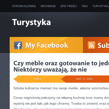
STRONA GŁÓWNA
ARCHIWUM
SPIS TREŚCI
TAGI
TURYSTYKA
ADMIN
PAŹ - 9 - 2025
Sztuka kulinarna również ma swoje meble, własne wzornictwo
Coraz nagminniej patrzymy na własną kuchnię oraz mamy doś
wystrój nie jest taki, jak tego chcemy. Trzeba to zmienić oraz