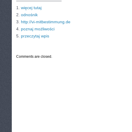
———————————
1.
więcej tutaj
2.
odnośnik
3.
http://vi-mitbestimmung.de
4.
poznaj możliwości
5.
przeczytaj wpis
CATEGORIES:
TURYSTYKA, PODRÓŻE
Comments are closed.