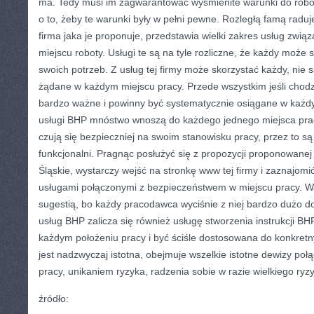
ma. Tedy musi im zagwarantować wyśmienite warunki do robot
o to, żeby te warunki były w pełni pewne. Rozległą famą radu
firma jaka je proponuje, przedstawia wielki zakres usług zw
miejscu roboty. Usługi te są na tyle rozliczne, że każdy może s
swoich potrzeb. Z usług tej firmy może skorzystać każdy, nie 
żądane w każdym miejscu pracy. Przede wszystkim jeśli chodzi
bardzo ważne i powinny być systematycznie osiągane w każdy
usługi BHP mnóstwo wnoszą do każdego jednego miejsca prac
czują się bezpieczniej na swoim stanowisku pracy, przez to są w
funkcjonalni. Pragnąc posłużyć się z propozycji proponowanej
Śląskie, wystarczy wejść na stronkę www tej firmy i zaznajomić
usługami połączonymi z bezpieczeństwem w miejscu pracy. Wa
sugestią, bo każdy pracodawca wyciśnie z niej bardzo dużo do
usług BHP zalicza się również usługę stworzenia instrukcji BH
każdym położeniu pracy i być ściśle dostosowana do konkretn
jest nadzwyczaj istotna, obejmuje wszelkie istotne dewizy p
pracy, unikaniem ryzyka, radzenia sobie w razie wielkiego ryz
źródło: