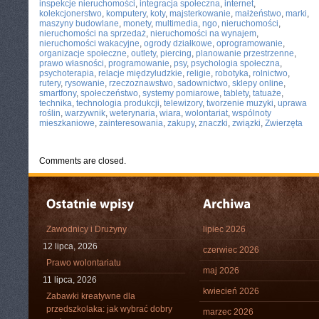
inspekcje nieruchomości
,
integracja społeczna
,
internet
,
kolekcjonerstwo
,
komputery
,
koty
,
majsterkowanie
,
małżeństwo
,
marki
,
maszyny budowlane
,
monety
,
multimedia
,
ngo
,
nieruchomości
,
nieruchomości na sprzedaż
,
nieruchomości na wynajem
,
nieruchomości wakacyjne
,
ogrody działkowe
,
oprogramowanie
,
organizacje społeczne
,
outlety
,
piercing
,
planowanie przestrzenne
,
prawo własności
,
programowanie
,
psy
,
psychologia społeczna
,
psychoterapia
,
relacje międzyludzkie
,
religie
,
robotyka
,
rolnictwo
,
rutery
,
rysowanie
,
rzeczoznawstwo
,
sadownictwo
,
sklepy online
,
smartfony
,
społeczeństwo
,
systemy pomiarowe
,
tablety
,
tatuaże
,
technika
,
technologia produkcji
,
telewizory
,
tworzenie muzyki
,
uprawa
roślin
,
warzywnik
,
weterynaria
,
wiara
,
wolontariat
,
wspólnoty
mieszkaniowe
,
zainteresowania
,
zakupy
,
znaczki
,
związki
,
Zwierzęta
Comments are closed.
Zawodnicy i Drużyny
lipiec 2026
12 lipca, 2026
czerwiec 2026
Prawo wolontariatu
maj 2026
11 lipca, 2026
kwiecień 2026
Zabawki kreatywne dla
przedszkolaka: jak wybrać dobry
marzec 2026