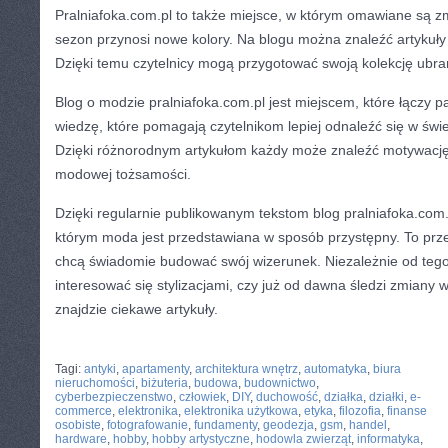
Pralniafoka.com.pl to także miejsce, w którym omawiane są 
sezon przynosi nowe kolory. Na blogu można znaleźć artykuły 
Dzięki temu czytelnicy mogą przygotować swoją kolekcję ubr
Blog o modzie pralniafoka.com.pl jest miejscem, które łączy pa
wiedzę, które pomagają czytelnikom lepiej odnaleźć się w św
Dzięki różnorodnym artykułom każdy może znaleźć motywację
modowej tożsamości.
Dzięki regularnie publikowanym tekstom blog pralniafoka.com.
którym moda jest przedstawiana w sposób przystępny. To przes
chcą świadomie budować swój wizerunek. Niezależnie od tego
interesować się stylizacjami, czy już od dawna śledzi zmiany w
znajdzie ciekawe artykuły.
CATEGORIES:
TURYSTYKA, PODRÓŻE
Tagi:
antyki
,
apartamenty
,
architektura wnętrz
,
automatyka
,
biura
nieruchomości
,
biżuteria
,
budowa
,
budownictwo
,
cyberbezpieczenstwo
,
człowiek
,
DIY
,
duchowość
,
działka
,
działki
,
e-
commerce
,
elektronika
,
elektronika użytkowa
,
etyka
,
filozofia
,
finanse
osobiste
,
fotografowanie
,
fundamenty
,
geodezja
,
gsm
,
handel
,
hardware
,
hobby
,
hobby artystyczne
,
hodowla zwierząt
,
informatyka
,