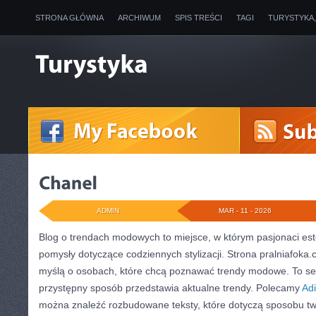
STRONA GŁÓWNA
ARCHIWUM
SPIS TREŚCI
TAGI
TURYSTYKA
ADMIN
MAR - 11 - 2026
Blog o trendach modowych to miejsce, w którym pasjonaci est
pomysły dotyczące codziennych stylizacji. Strona pralniafoka.
myślą o osobach, które chcą poznawać trendy modowe. To serw
przystępny sposób przedstawia aktualne trendy. Polecamy
Ad
można znaleźć rozbudowane teksty, które dotyczą sposobu twor