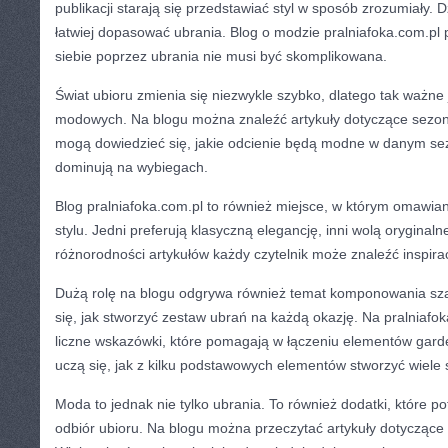
publikacji starają się przedstawiać styl w sposób zrozumiały. 
łatwiej dopasować ubrania. Blog o modzie pralniafoka.com.pl 
siebie poprzez ubrania nie musi być skomplikowana.
Świat ubioru zmienia się niezwykle szybko, dlatego tak ważne 
modowych. Na blogu można znaleźć artykuły dotyczące sezono
mogą dowiedzieć się, jakie odcienie będą modne w danym sezo
dominują na wybiegach.
Blog pralniafoka.com.pl to również miejsce, w którym omawi
stylu. Jedni preferują klasyczną elegancję, inni wolą oryginal
różnorodności artykułów każdy czytelnik może znaleźć inspirac
Dużą rolę na blogu odgrywa również temat komponowania sza
się, jak stworzyć zestaw ubrań na każdą okazję. Na pralniaf
liczne wskazówki, które pomagają w łączeniu elementów garde
uczą się, jak z kilku podstawowych elementów stworzyć wiele st
Moda to jednak nie tylko ubrania. To również dodatki, które po
odbiór ubioru. Na blogu można przeczytać artykuły dotycząc