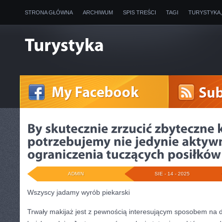
STRONA GŁÓWNA
ARCHIWUM
SPIS TREŚCI
TAGI
TURYSTYKA
ADMIN
SIE - 14 - 2025
Wszyscy jadamy wyrób piekarski
Trwały makijaż jest z pewnością interesującym sposobem na 