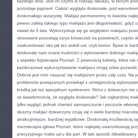
każdego dnia. Jest on czymś w rodzaju tatuażu, w którym po
pozostaje pigment. Całość wygląda doskonale, pod warunkiem
doskonałego wizażystę. Makijaż permanentny to kwestia najl
pewno zaletą takiego typu makijażu jest długotrwałość, gdyż u
nawet do 5 lata. Wykorzystuje się go względem makijażu powie
stosowane pozostają zarys kreseczek na powiekach, często d
zaakcentować oko jak też wokół ust, czyli kontur. Bywa to ba
doskonale nam znane trudności z wykonaniem dobrego makija
z aspektu fizjoterapia Poznań. Z pewnością kobiety, które ni
każdorazowe wykorzystywanie makijażu mogą sobie pozwolić n
Dobrze jest móc nasycać się makijażem przez cały czas. Na p
problemów powiązanych poniekąd z umiejętnością wykonywan
kredką jak też specjalnym eyelinerem. Która z dziewczyn nie c
ze świadomością, że wygląda doskonale? Jak najbardziej makij
tylko wygląd, jednak również samopoczucie i poczucie własne
słuszny makijaż dziewczyny czują się o wiele bardziej miarod
atrakcyjniejsze, bardziej wyjatkowe. Doskonałą możliwością s
mezoterapia igłowa Poznań, które najlepiej uwarunkowują przy
precyzyjnego make up’u dla pań. W taki sposób zlikwidowany 