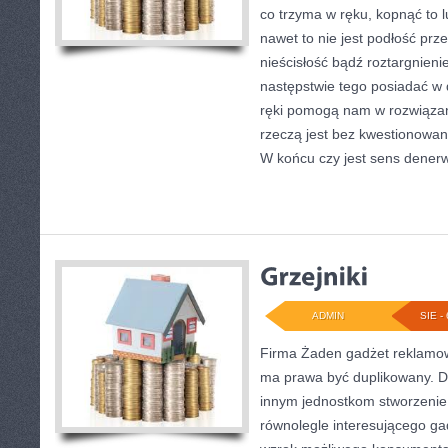
co trzyma w ręku, kopnąć to 
nawet to nie jest podłość prze
nieścisłość bądź roztargnien
następstwie tego posiadać w 
ręki pomogą nam w rozwiązan
rzeczą jest bez kwestionowan
W końcu czy jest sens denerw
ADMIN
SIE - 
Firma Żaden gadżet reklamo
ma prawa być duplikowany. Dl
innym jednostkom stworzenie
równolegle interesującego gad