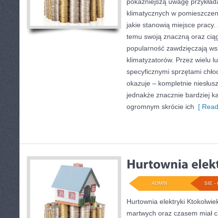
pokaźniejszą uwagę przykład
klimatycznych w pomieszczeni
jakie stanowią miejsce pracy.
temu swoją znaczną oraz cią
popularność zawdzięczają ws
klimatyzatorów. Przez wielu l
specyficznymi sprzętami chło
okazuje – kompletnie niesłusz
jednakże znacznie bardziej 
ogromnym skrócie ich
[ Read
ADMIN
SIE - 
Hurtownia elektryki Ktokolwie
martwych oraz czasem miał c