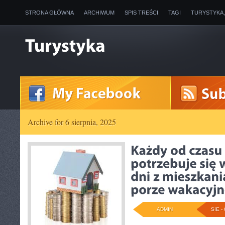
STRONA GŁÓWNA
ARCHIWUM
SPIS TREŚCI
TAGI
TURYSTYKA
Archive for 6 sierpnia, 2025
ADMIN
SIE - 