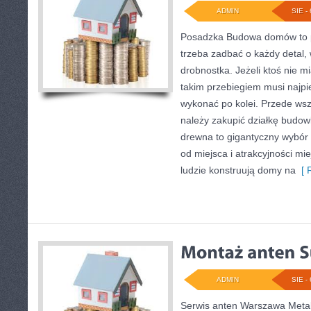
ADMIN
SIE - 
Posadzka Budowa domów to p
trzeba zadbać o każdy detal, 
drobnostka. Jeżeli ktoś nie m
takim przebiegiem musi najpi
wykonać po kolei. Przede w
należy zakupić działkę budow
drewna to gigantyczny wybór 
od miejsca i atrakcyjności mi
ludzie konstruują domy na
[ R
ADMIN
SIE - 
Serwis anten Warszawa Metal 