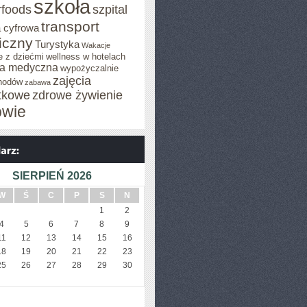
szkoła
rfoods
szpital
transport
 cyfrowa
iczny
Turystyka
Wakacje
e z dziećmi
wellness w hotelach
a medyczna
wypożyczalnie
zajęcia
hodów
zabawa
tkowe
zdrowe żywienie
owie
SIERPIEŃ 2026
W
Ś
C
P
S
N
1
2
4
5
6
7
8
9
11
12
13
14
15
16
18
19
20
21
22
23
25
26
27
28
29
30