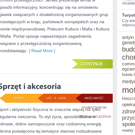
formom przestępczości. Serwis prezentuje temat w
chcieli
sposób informacyjny, koncentrując się na omówieniu
zjawisk związanych z działalnością zorganizowanych grup
Turys
Czy wie
przestępczych w kraju, państwach europejskich oraz na
odpocząć
arenie międzynarodowej. Polecam Kultura i Mafia i Kultura
i Mafia. Portal opisuje najważniejsze zagadnienia
antyki
genet
związane z przestępczością zorganizowaną,
bud
przedstawiając
[ Read More ]
cho
CONTINUE
comm
egzam
hotele 
medy
mot
klasyc
ADMIN
LIP - 3 - 2026
MOŻLIWOŚĆ
opieka
SPRZĘT
KOMENTOWANIA
Sport i aktywność fizyczna to znacznie więcej niż tylko
zdro
regularne ćwiczenia. To styl życia, sposób dbania o
I
ZOSTAŁA WYŁĄCZONA
przy
społ
zdrowie, dobre samopoczucie oraz codzienną energię.
AKCESORIA
rowery 
Strona poświęcona tej tematyce stanowi rozbudowane