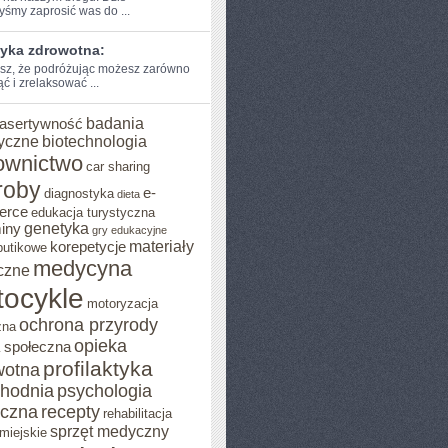
byśmy zaprosić was do ...
tyka zdrowotna:
sz, że podróżując ​możesz ⁤zarówno
⁤ i‌ zrelaksować ...
badania
asertywność
yczne
biotechnologia
ownictwo
car sharing
roby
e-
diagnostyka
dieta
erce
edukacja turystyczna
genetyka
iny
gry edukacyjne
materiały
korepetycje
butikowe
medycyna
czne
ocykle
motoryzacja
ochrona przyrody
zna
opieka
 społeczna
profilaktyka
wotna
chodnia
psychologia
eczna
recepty
rehabilitacja
sprzęt medyczny
miejskie