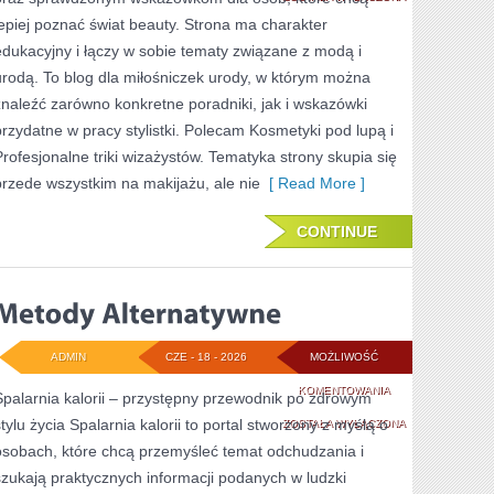
lepiej poznać świat beauty. Strona ma charakter
PRZYGOTOWANIE
edukacyjny i łączy w sobie tematy związane z modą i
SKÓRY
urodą. To blog dla miłośniczek urody, w którym można
znaleźć zarówno konkretne poradniki, jak i wskazówki
przydatne w pracy stylistki. Polecam Kosmetyki pod lupą i
Profesjonalne triki wizażystów. Tematyka strony skupia się
przede wszystkim na makijażu, ale nie
[ Read More ]
CONTINUE
ADMIN
CZE - 18 - 2026
MOŻLIWOŚĆ
METODY
KOMENTOWANIA
Spalarnia kalorii – przystępny przewodnik po zdrowym
stylu życia Spalarnia kalorii to portal stworzony z myślą o
ALTERNATYWNE
ZOSTAŁA WYŁĄCZONA
osobach, które chcą przemyśleć temat odchudzania i
szukają praktycznych informacji podanych w ludzki