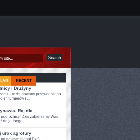
ULAR
RECENT
nicy i Drużyny
sportu – rozbudowany przewodnik po
ier, turniejów i ...
ynawia: Raj dla
e podróżnicy!​ Dziś zabierzemy Was
 do ‍jednego ...
 urok agrotury
e na naszym blogu! Dziś