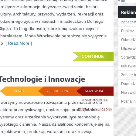
« lip
praktyczne informacje dotyczące zwiedzania, historii,
kultury, architektury, przyrody, wydarzeń, rekreacji oraz
codziennego życia w miastach i miasteczkach Dolnego
Zobacz w
Śląska. To blog dla osób, które lubią szukać miejsc z
Pobierz
charakterem. Moda Wrocław nie ogranicza się wyłącznie
Odwiedź
do
[ Read More ]
http://w
CONTINUE
Sprawdź
Nie zwlek
Zobacz t
Dowiedz 
ADMIN
CZE - 30 - 2026
MOŻLIWOŚĆ
Nie zwlek
TECHNOLOGIE
KOMENTOWANIA
Poznaj n
Tworzymy nowoczesne rozwiązania przeznaczone dla
sektora przemysłowego, dostarczając profesjonalne
I
ZOSTAŁA WYŁĄCZONA
systemy oraz urządzenia wykorzystujące technologię
INNOWACJE
wysokiego ciśnienia. Nasza działalność koncentruje się na
projektowaniu, produkcji, wdrażaniu oraz rozwoju