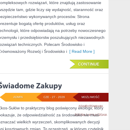
kompleksowych rozwiązań, które znajdują zastosowanie
wszędzie tam, gdzie liczy się wydajność, staranność oraz
bezpieczeństwo wykonywanych procesów. Strona
prezentuje bogatą ofertę produktów, usług oraz
technologii, które odpowiadają na potrzeby nowoczesnego
przemysłu i przedsiębiorstw poszukujących niezawodnych
rozwiązań technicznych. Polecam Środowisko i
Zrównoważony Rozwój i Środowisko i
[ Read More ]
CONTINUE
ADMIN
CZE - 27 - 2026
MOŻLIWOŚĆ
ŚWIADOME
KOMENTOWANIA
Ekos-Sułów to praktyczny blog poświęcony ekologii, który
pokazuje, że odpowiedzialność za środowisko nie musi
ZAKUPY
ZOSTAŁA WYŁĄCZONA
oznaczać wielkich wyrzeczeń, skomplikowanych decyzji
ani kosztownych zmian. To przestrzeń, w którym czytelnik