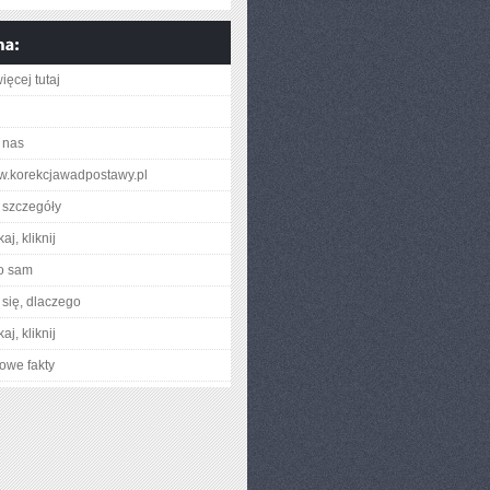
ięcej tutaj
 nas
ww.korekcjawadpostawy.pl
 szczegóły
aj, kliknij
o sam
się, dlaczego
aj, kliknij
owe fakty