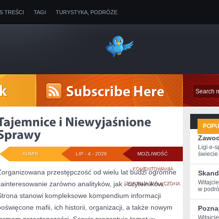
IS TREŚCI
TAGI
TURYSTYKA, PODRÓŻE
POP
Zawod
Ligi e-
świecie g
ADMIN
LIP - 4 - 2026
MOŻLIWOŚĆ
TAJEMNICE
KOMENTOWANIA
Zorganizowana przestępczość od wielu lat budzi ogromne
Skand
Witajci
zainteresowanie zarówno analityków, jak i czytelników.
I
ZOSTAŁA WYŁĄCZONA
w podróż
Strona stanowi kompleksowe kompendium informacji
NIEWYJAŚNIONE
poświęcone mafii, ich historii, organizacji, a także nowym
Poznaj
SPRAWY
Witajci