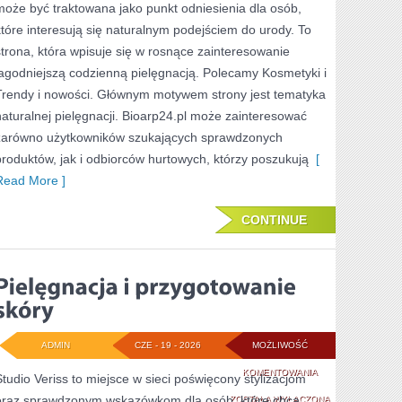
może być traktowana jako punkt odniesienia dla osób,
SKÓRA
które interesują się naturalnym podejściem do urody. To
PROBLEMATYCZN
strona, która wpisuje się w rosnące zainteresowanie
łagodniejszą codzienną pielęgnacją. Polecamy Kosmetyki i
Trendy i nowości. Głównym motywem strony jest tematyka
naturalnej pielęgnacji. Bioarp24.pl może zainteresować
zarówno użytkowników szukających sprawdzonych
produktów, jak i odbiorców hurtowych, którzy poszukują
[
Read More ]
CONTINUE
ADMIN
CZE - 19 - 2026
MOŻLIWOŚĆ
PIELĘGNACJA
KOMENTOWANIA
Studio Veriss to miejsce w sieci poświęcony stylizacjom
oraz sprawdzonym wskazówkom dla osób, które chcą
I
ZOSTAŁA WYŁĄCZONA