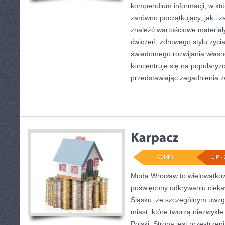
kompendium informacji, w któ
zarówno początkujący, jak i
znaleźć wartościowe materiał
ćwiczeń, zdrowego stylu życi
świadomego rozwijania własn
koncentruje się na popularyzo
przedstawiając zagadnienia 
ADMIN
LIP - 
Moda Wrocław to wielowątkow
poświęcony odkrywaniu ciek
Śląsku, ze szczególnym uwzg
miast, które tworzą niezwykl
Polski. Strona jest przestrze