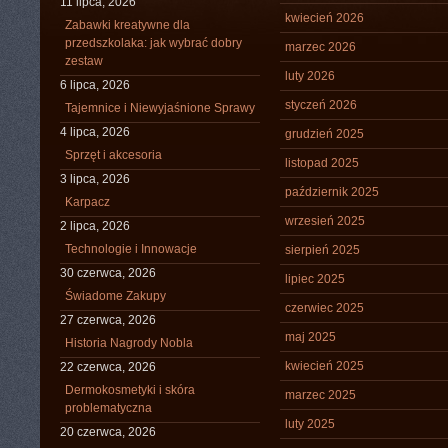
11 lipca, 2026
kwiecień 2026
Zabawki kreatywne dla
przedszkolaka: jak wybrać dobry
marzec 2026
zestaw
luty 2026
6 lipca, 2026
styczeń 2026
Tajemnice i Niewyjaśnione Sprawy
4 lipca, 2026
grudzień 2025
Sprzęt i akcesoria
listopad 2025
3 lipca, 2026
październik 2025
Karpacz
wrzesień 2025
2 lipca, 2026
Technologie i Innowacje
sierpień 2025
30 czerwca, 2026
lipiec 2025
Świadome Zakupy
czerwiec 2025
27 czerwca, 2026
maj 2025
Historia Nagrody Nobla
kwiecień 2025
22 czerwca, 2026
Dermokosmetyki i skóra
marzec 2025
problematyczna
luty 2025
20 czerwca, 2026