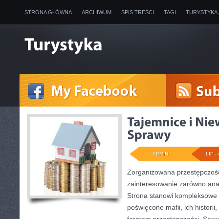
STRONA GŁÓWNA
ARCHIWUM
SPIS TREŚCI
TAGI
TURYSTYKA
ADMIN
LIP - 
Zorganizowana przestępczość
zainteresowanie zarówno anali
Strona stanowi kompleksowe
poświęcone mafii, ich historii