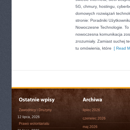
5G, chmury, hostingu, cyber
domowych rozwiązań technol
stronie: Poradniki Użytkownik
Nowoczesne Technologie. To 
nowoczesna komunikacja zos
zrozumiały. Zamiast suchej te
tu omówienia, które
[ Read M
Zawodnicy i Drużyny
lipiec 2026
12 lipca, 2026
czerwiec 2026
Prawo wolontariatu
maj 2026