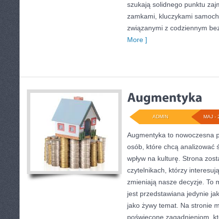
szukają solidnego punktu zaj
zamkami, kluczykami samoch
związanymi z codziennym be
More ]
ADMIN
MAJ - 
Augmentyka to nowoczesna pr
osób, które chcą analizować ś
wpływ na kulturę. Strona zost
czytelnikach, którzy interesuj
zmieniają nasze decyzje. To 
jest przedstawiana jedynie jak
jako żywy temat. Na stronie 
poświęcone zagadnieniom, kt