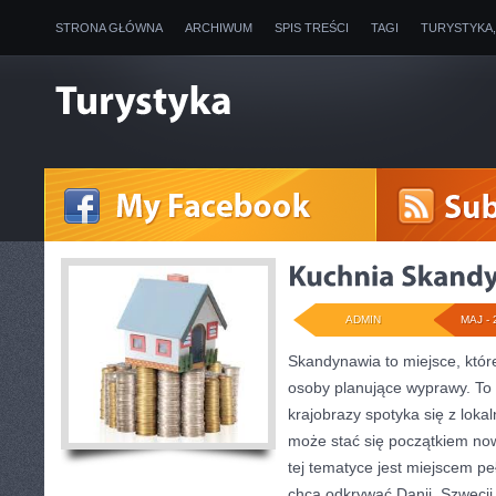
STRONA GŁÓWNA
ARCHIWUM
SPIS TREŚCI
TAGI
TURYSTYKA
ADMIN
MAJ - 
Skandynawia to miejsce, które
osoby planujące wyprawy. To 
krajobrazy spotyka się z loka
może stać się początkiem now
tej tematyce jest miejscem pe
chcą odkrywać Danii, Szwecji, 