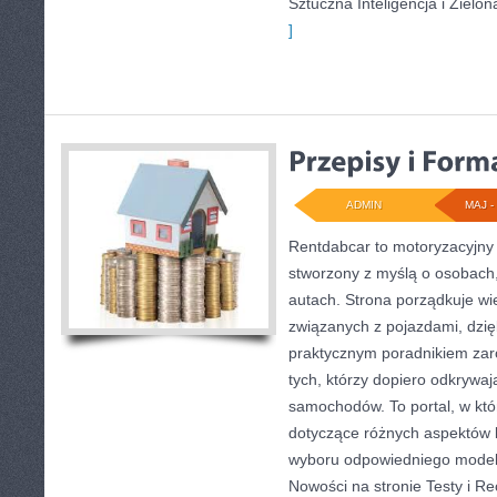
Sztuczna Inteligencja i Zielon
]
ADMIN
MAJ - 
Rentdabcar to motoryzacyjny 
stworzony z myślą o osobach,
autach. Strona porządkuje w
związanych z pojazdami, dzi
praktycznym poradnikiem zaró
tych, którzy dopiero odkrywaj
samochodów. To portal, w kt
dotyczące różnych aspektów k
wyboru odpowiedniego modelu
Nowości na stronie Testy i Rec