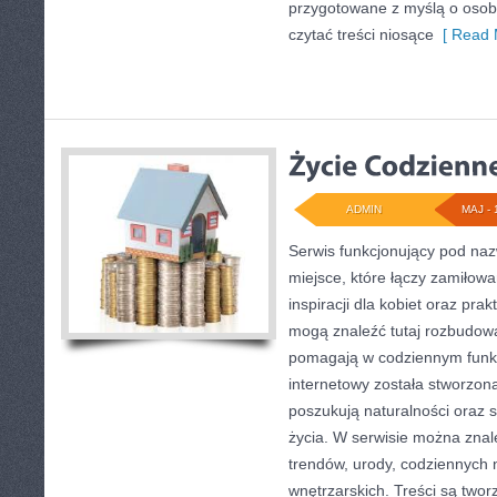
przygotowane z myślą o osoba
czytać treści niosące
[ Read 
ADMIN
MAJ - 
Serwis funkcjonujący pod na
miejsce, które łączy zamiłow
inspiracji dla kobiet oraz pra
mogą znaleźć tutaj rozbudowa
pomagają w codziennym funk
internetowy została stworzon
poszukują naturalności oraz 
życia. W serwisie można znal
trendów, urody, codziennych n
wnętrzarskich. Treści są two