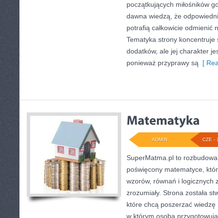
początkujących miłośników got
dawna wiedzą, że odpowiedn
potrafią całkowicie odmienić 
Tematyka strony koncentruje 
dodatków, ale jej charakter je
ponieważ przyprawy są
[ Rea
ADMIN
CZE - 
SuperMatma.pl to rozbudowan
poświęcony matematyce, który
wzorów, równań i logicznych 
zrozumiały. Strona została s
które chcą poszerzać wiedzę
w którym osoba przygotowuj