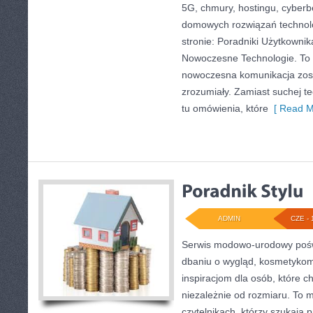
5G, chmury, hostingu, cyber
domowych rozwiązań technol
stronie: Poradniki Użytkownik
Nowoczesne Technologie. To 
nowoczesna komunikacja zos
zrozumiały. Zamiast suchej te
tu omówienia, które
[ Read M
ADMIN
CZE - 
Serwis modowo-urodowy poświ
dbaniu o wygląd, kosmetykom
inspiracjom dla osób, które c
niezależnie od rozmiaru. To 
czytelnikach, którzy szukają 