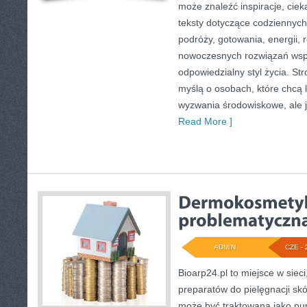
może znaleźć inspiracje, ciek
teksty dotyczące codziennyc
podróży, gotowania, energii, r
nowoczesnych rozwiązań wspi
odpowiedzialny styl życia. St
myślą o osobach, które chcą 
wyzwania środowiskowe, ale j
Read More ]
ADMIN
CZE - 
Bioarp24.pl to miejsce w sieci
preparatów do pielęgnacji skór
może być traktowana jako pun