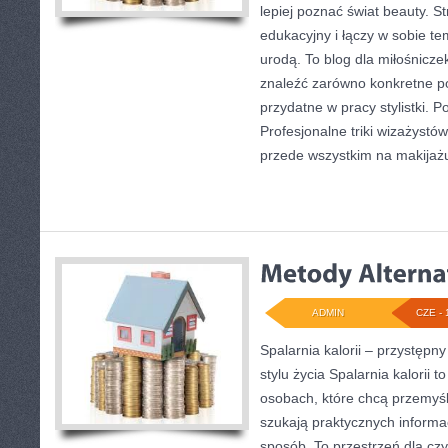
lepiej poznać świat beauty. S
edukacyjny i łączy w sobie t
urodą. To blog dla miłośnicz
znaleźć zarówno konkretne po
przydatne w pracy stylistki. 
Profesjonalne triki wizażystó
przede wszystkim na makijażu
ADMIN
CZE - 
Spalarnia kalorii – przystęp
stylu życia Spalarnia kalorii 
osobach, które chcą przemyś
szukają praktycznych informa
sposób. To przestrzeń dla czy