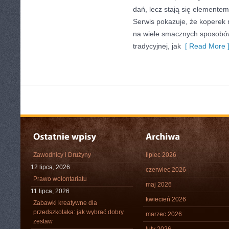
dań, lecz stają się elementem
Serwis pokazuje, że koperek
na wiele smacznych sposobó
tradycyjnej, jak
[ Read More 
Zawodnicy i Drużyny
lipiec 2026
12 lipca, 2026
czerwiec 2026
Prawo wolontariatu
maj 2026
11 lipca, 2026
kwiecień 2026
Zabawki kreatywne dla
przedszkolaka: jak wybrać dobry
marzec 2026
zestaw