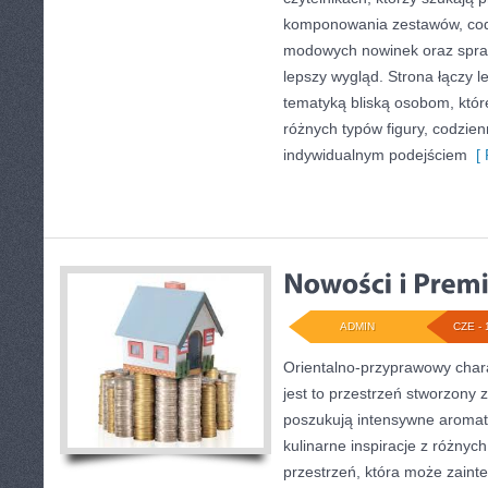
komponowania zestawów, codz
modowych nowinek oraz spr
lepszy wygląd. Strona łączy l
tematyką bliską osobom, które
różnych typów figury, codzie
indywidualnym podejściem
[ 
ADMIN
CZE - 
Orientalno-przyprawowy charak
jest to przestrzeń stworzony 
poszukują intensywne aromaty
kulinarne inspiracje z różnych
przestrzeń, która może zain