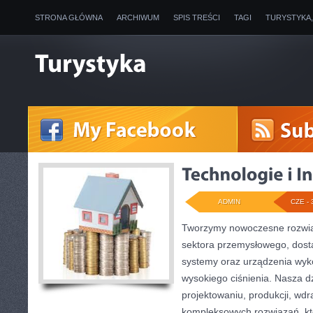
STRONA GŁÓWNA
ARCHIWUM
SPIS TREŚCI
TAGI
TURYSTYKA
ADMIN
CZE - 
Tworzymy nowoczesne rozwią
sektora przemysłowego, dosta
systemy oraz urządzenia wyko
wysokiego ciśnienia. Nasza dz
projektowaniu, produkcji, wdr
kompleksowych rozwiązań, kt