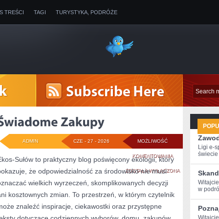
IS TREŚCI
TAGI
TURYSTYKA, PODRÓŻE
POP
Zawod
ADMIN
CZE - 27 - 2026
MOŻLIWOŚĆ
Ligi e-
świecie g
ŚWIADOME
KOMENTOWANIA
Ekos-Sułów to praktyczny blog poświęcony ekologii, który
pokazuje, że odpowiedzialność za środowisko nie musi
ZAKUPY
ZOSTAŁA WYŁĄCZONA
Skand
oznaczać wielkich wyrzeczeń, skomplikowanych decyzji
Witajci
w podróż
ani kosztownych zmian. To przestrzeń, w którym czytelnik
może znaleźć inspiracje, ciekawostki oraz przystępne
Poznaj
teksty dotyczące codziennych wyborów, domu, zakupów,
Witajci