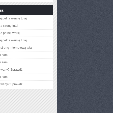
j pełną wersję tutaj
a stronę tutaj
o pełnej wersji
j pełną wersję tutaj
stronę internetową tutaj
o sam
o sam
gowany? Sprawdź
o sam
gowany? Sprawdź