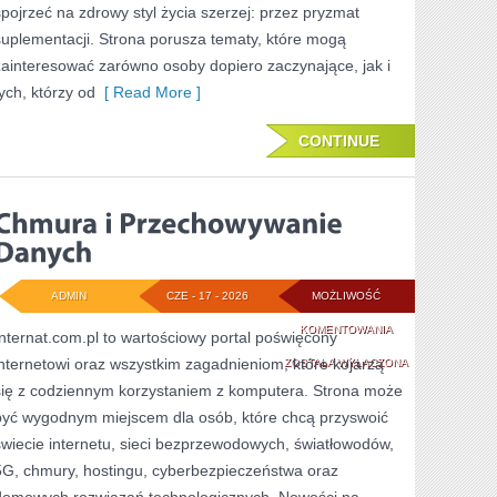
spojrzeć na zdrowy styl życia szerzej: przez pryzmat
suplementacji. Strona porusza tematy, które mogą
zainteresować zarówno osoby dopiero zaczynające, jak i
tych, którzy od
[ Read More ]
CONTINUE
ADMIN
CZE - 17 - 2026
MOŻLIWOŚĆ
CHMURA
KOMENTOWANIA
Internat.com.pl to wartościowy portal poświęcony
internetowi oraz wszystkim zagadnieniom, które kojarzą
I
ZOSTAŁA WYŁĄCZONA
się z codziennym korzystaniem z komputera. Strona może
PRZECHOWYWANI
być wygodnym miejscem dla osób, które chcą przyswoić
DANYCH
świecie internetu, sieci bezprzewodowych, światłowodów,
5G, chmury, hostingu, cyberbezpieczeństwa oraz