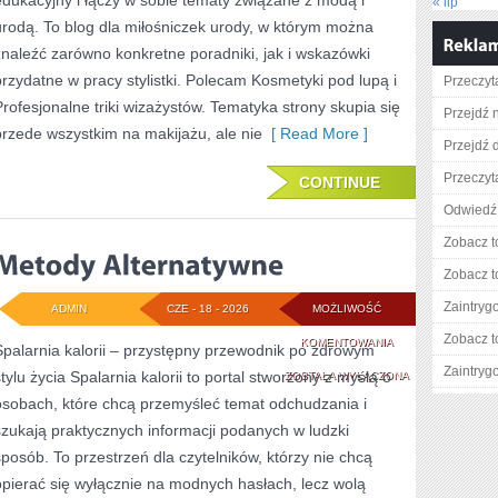
edukacyjny i łączy w sobie tematy związane z modą i
« lip
SKÓRY
urodą. To blog dla miłośniczek urody, w którym można
znaleźć zarówno konkretne poradniki, jak i wskazówki
przydatne w pracy stylistki. Polecam Kosmetyki pod lupą i
Przeczyta
Profesjonalne triki wizażystów. Tematyka strony skupia się
Przejdź n
przede wszystkim na makijażu, ale nie
[ Read More ]
Przejdź d
Przeczyta
CONTINUE
Odwiedź 
Zobacz t
Zobacz t
Zaintry
ADMIN
CZE - 18 - 2026
MOŻLIWOŚĆ
Zobacz t
METODY
KOMENTOWANIA
Spalarnia kalorii – przystępny przewodnik po zdrowym
Zaintry
stylu życia Spalarnia kalorii to portal stworzony z myślą o
ALTERNATYWNE
ZOSTAŁA WYŁĄCZONA
osobach, które chcą przemyśleć temat odchudzania i
szukają praktycznych informacji podanych w ludzki
sposób. To przestrzeń dla czytelników, którzy nie chcą
opierać się wyłącznie na modnych hasłach, lecz wolą