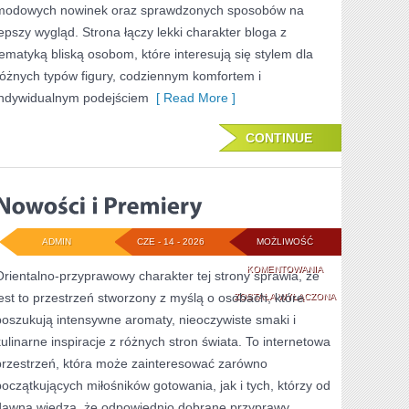
modowych nowinek oraz sprawdzonych sposobów na
lepszy wygląd. Strona łączy lekki charakter bloga z
tematyką bliską osobom, które interesują się stylem dla
różnych typów figury, codziennym komfortem i
indywidualnym podejściem
[ Read More ]
CONTINUE
ADMIN
CZE - 14 - 2026
MOŻLIWOŚĆ
NOWOŚCI
KOMENTOWANIA
Orientalno-przyprawowy charakter tej strony sprawia, że
jest to przestrzeń stworzony z myślą o osobach, które
I
ZOSTAŁA WYŁĄCZONA
poszukują intensywne aromaty, nieoczywiste smaki i
PREMIERY
kulinarne inspiracje z różnych stron świata. To internetowa
przestrzeń, która może zainteresować zarówno
początkujących miłośników gotowania, jak i tych, którzy od
dawna wiedzą, że odpowiednio dobrane przyprawy