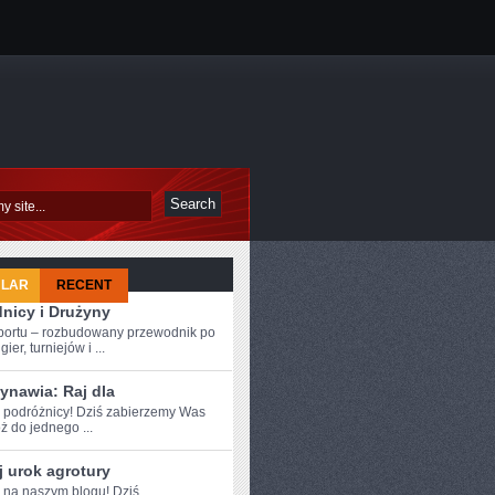
ULAR
RECENT
nicy i Drużyny
sportu – rozbudowany przewodnik po
ier, turniejów i ...
ynawia: Raj dla
e podróżnicy!​ Dziś zabierzemy Was
 do ‍jednego ...
 urok agrotury
e na naszym blogu! Dziś