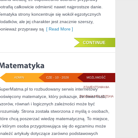
potrafią całkowicie odmienić nawet najprostsze danie.
Tematyka strony koncentruje się wokół egzotycznych
dodatków, ale jej charakter jest znacznie szerszy,
ponieważ przyprawy są
[ Read More ]
CONTINUE
ADMIN
CZE - 10 - 2026
MOŻLIWOŚĆ
MATEMATYKA
KOMENTOWANIA
SuperMatma.pl to rozbudowany serwis internetowy
poświęcony matematyce, który pokazuje, że świat liczb,
ZOSTAŁA WYŁĄCZONA
wzorów, równań i logicznych zależności może być
zrozumiały. Strona została stworzona z myślą o osobach,
które chcą poszerzać wiedzę matematyczną. To miejsce,
w którym osoba przygotowująca się do egzaminu może
znaleźć artykuły dotyczące zarówno podstawowych