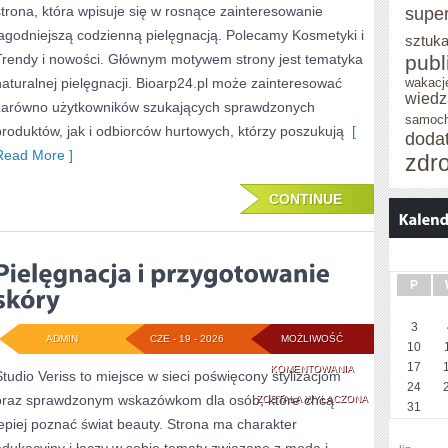
strona, która wpisuje się w rosnące zainteresowanie
supe
łagodniejszą codzienną pielęgnacją. Polecamy Kosmetyki i
sztuka
Trendy i nowości. Głównym motywem strony jest tematyka
publ
naturalnej pielęgnacji. Bioarp24.pl może zainteresować
wakacj
wiedz
zarówno użytkowników szukających sprawdzonych
samoc
produktów, jak i odbiorców hurtowych, którzy poszukują
[
doda
Read More ]
zdr
CONTINUE
P
3
ADMIN
CZE - 19 - 2026
MOŻLIWOŚĆ
10
17
PIELĘGNACJA
KOMENTOWANIA
Studio Veriss to miejsce w sieci poświęcony stylizacjom
24
oraz sprawdzonym wskazówkom dla osób, które chcą
I
ZOSTAŁA WYŁĄCZONA
31
lepiej poznać świat beauty. Strona ma charakter
PRZYGOTOWANIE