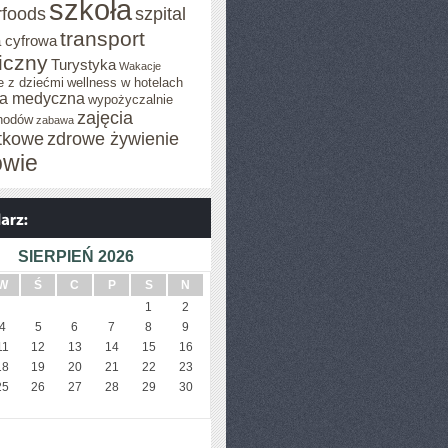
szkoła
rfoods
szpital
transport
 cyfrowa
iczny
Turystyka
Wakacje
e z dziećmi
wellness w hotelach
a medyczna
wypożyczalnie
zajęcia
hodów
zabawa
tkowe
zdrowe żywienie
owie
SIERPIEŃ 2026
W
Ś
C
P
S
N
1
2
4
5
6
7
8
9
11
12
13
14
15
16
18
19
20
21
22
23
25
26
27
28
29
30