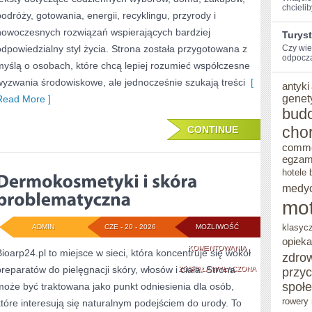
chcieli
podróży, gotowania, energii, recyklingu, przyrody i
nowoczesnych rozwiązań wspierających bardziej
Turys
odpowiedzialny styl życia. Strona została przygotowana z
Czy wie
odpocząć
myślą o osobach, które chcą lepiej rozumieć współczesne
wyzwania środowiskowe, ale jednocześnie szukają treści
[
antyki
genet
Read More ]
bud
cho
CONTINUE
comm
egzam
hotele 
medy
mot
klasyc
ADMIN
CZE - 20 - 2026
MOŻLIWOŚĆ
opieka
DERMOKOSMETYK
KOMENTOWANIA
Bioarp24.pl to miejsce w sieci, która koncentruje się wokół
zdro
preparatów do pielęgnacji skóry, włosów i ciała. Strona
I
ZOSTAŁA WYŁĄCZONA
przy
społ
może być traktowana jako punkt odniesienia dla osób,
SKÓRA
rowery 
które interesują się naturalnym podejściem do urody. To
PROBLEMATYCZN