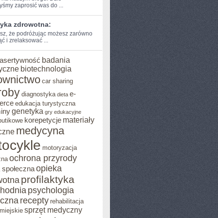
byśmy zaprosić was do ...
tyka zdrowotna:
sz, że podróżując ​możesz ⁤zarówno
⁤ i‌ zrelaksować ...
badania
asertywność
yczne
biotechnologia
ownictwo
car sharing
roby
e-
diagnostyka
dieta
erce
edukacja turystyczna
genetyka
iny
gry edukacyjne
materiały
korepetycje
butikowe
medycyna
czne
ocykle
motoryzacja
ochrona przyrody
zna
opieka
 społeczna
I
profilaktyka
wotna
chodnia
psychologia
eczna
recepty
rehabilitacja
sprzęt medyczny
miejskie
A