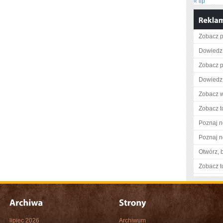
« lip
Zobacz pe
Dowiedz 
Zobacz p
Dowiedz 
Zobacz w
Zobacz t
Poznaj n
Poznaj n
Otwórz, 
Zobacz t
lipiec 2026
Archiwum