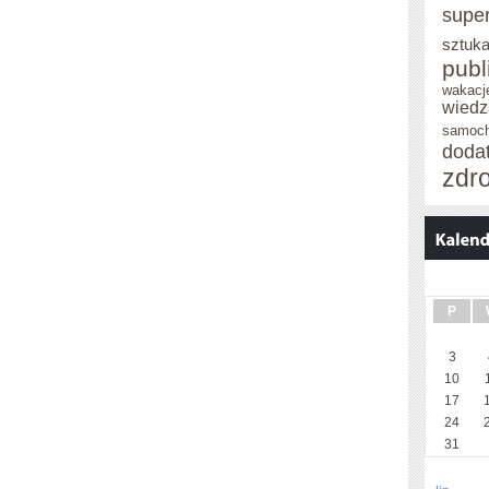
supe
sztuka
publ
wakacj
wiedz
samoc
doda
zdr
P
3
10
17
24
31