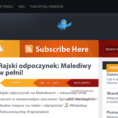
IS TREŚCI
TAGI
TURYSTYKA, PODRÓŻE
POP
Zawod
Ligi e-
świecie g
ADMIN
CZE - 17 - 2025
MOŻLIWOŚĆ
RAJSKI
KOMENTOWANIA
Rajski odpoczynek na Malediwach – luksusowy urlop
Skand
Witajci
marzeń w niesamowitym otoczeniu! Sprawdź, dlaczego to
ODPOCZYNEK:
ZOSTAŁA WYŁĄCZONA
w podróż
idealne miejsce na relaks i odprężenie!
#Malediwy
MALEDIWY
#luksusowyurlop #rajnaswiece
Poznaj
W
Witajci