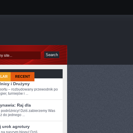
ULAR
RECENT
nicy i Drużyny
sportu – rozbudowany przewodnik po
ier, turniejów i ...
ynawia: Raj dla
e podróżnicy!​ Dziś zabierzemy Was
 do ‍jednego ...
 urok agrotury
e na naszym blogu! Dziś