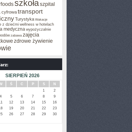
szkoła
rfoods
szpital
transport
 cyfrowa
iczny
Turystyka
Wakacje
e z dziećmi
wellness w hotelach
a medyczna
wypożyczalnie
zajęcia
hodów
zabawa
tkowe
zdrowe żywienie
owie
SIERPIEŃ 2026
W
Ś
C
P
S
N
1
2
4
5
6
7
8
9
11
12
13
14
15
16
18
19
20
21
22
23
25
26
27
28
29
30