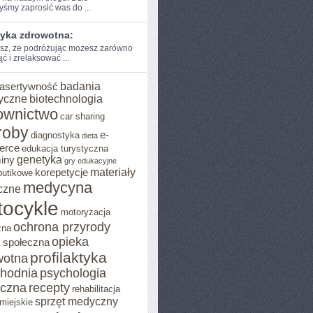
byśmy zaprosić was do ...
tyka zdrowotna:
sz, że podróżując ​możesz ⁤zarówno
⁤ i‌ zrelaksować ...
badania
asertywność
yczne
biotechnologia
ownictwo
car sharing
roby
e-
diagnostyka
dieta
erce
edukacja turystyczna
genetyka
iny
gry edukacyjne
materiały
korepetycje
butikowe
medycyna
czne
ocykle
motoryzacja
ochrona przyrody
zna
opieka
 społeczna
profilaktyka
wotna
chodnia
psychologia
eczna
recepty
rehabilitacja
sprzęt medyczny
miejskie