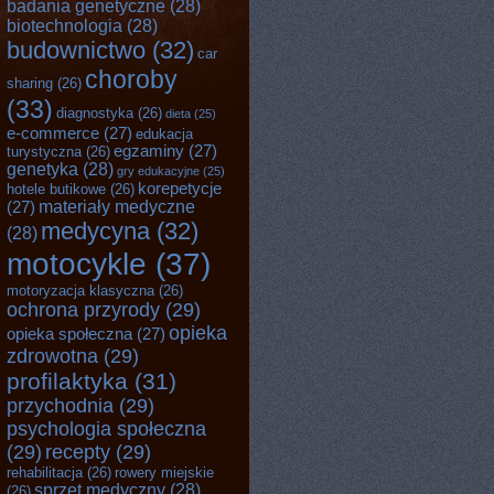
badania genetyczne
(28)
biotechnologia
(28)
budownictwo
(32)
car
choroby
sharing
(26)
(33)
diagnostyka
(26)
dieta
(25)
e-commerce
(27)
edukacja
egzaminy
(27)
turystyczna
(26)
genetyka
(28)
gry edukacyjne
(25)
korepetycje
hotele butikowe
(26)
materiały medyczne
(27)
medycyna
(32)
(28)
motocykle
(37)
motoryzacja klasyczna
(26)
ochrona przyrody
(29)
opieka
opieka społeczna
(27)
zdrowotna
(29)
profilaktyka
(31)
przychodnia
(29)
psychologia społeczna
(29)
recepty
(29)
rehabilitacja
(26)
rowery miejskie
sprzęt medyczny
(28)
(26)