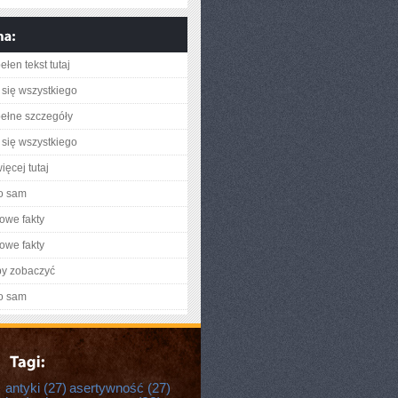
łen tekst tutaj
się wszystkiego
ełne szczegóły
się wszystkiego
ięcej tutaj
o sam
owe fakty
owe fakty
by zobaczyć
o sam
antyki
(27)
asertywność
(27)