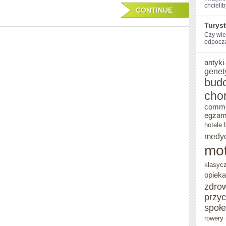
chcieli
PEŁNI!
CONTINUE
Turys
Czy wie
odpocząć
antyki
genet
bud
cho
comm
egzam
hotele 
medy
mot
klasyc
opieka
zdro
przy
społ
rowery 