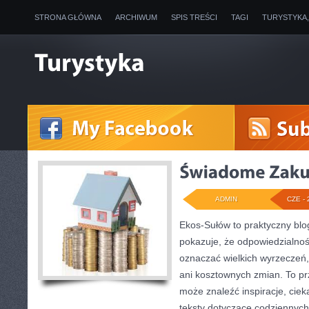
STRONA GŁÓWNA
ARCHIWUM
SPIS TREŚCI
TAGI
TURYSTYKA
ADMIN
CZE - 
Ekos-Sułów to praktyczny blog
pokazuje, że odpowiedzialnoś
oznaczać wielkich wyrzeczeń
ani kosztownych zmian. To prz
może znaleźć inspiracje, ciek
teksty dotyczące codziennyc