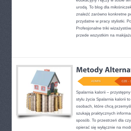
edukacyjny i łączy w sobie t
urodą. To blog dla miłośnicz
znaleźć zarówno konkretne po
przydatne w pracy stylistki. 
Profesjonalne triki wizażystó
przede wszystkim na makijażu
ADMIN
CZE - 
Spalarnia kalorii – przystęp
stylu życia Spalarnia kalorii 
osobach, które chcą przemyś
szukają praktycznych informa
sposób. To przestrzeń dla czy
opierać się wyłącznie na mod