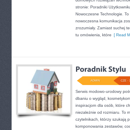
domowych rozwiązań technol
stronie: Poradniki Użytkownik
Nowoczesne Technologie. To 
nowoczesna komunikacja zos
zrozumiały. Zamiast suchej te
tu omówienia, które
[ Read M
ADMIN
CZE - 
Serwis modowo-urodowy poświ
dbaniu o wygląd, kosmetykom
inspiracjom dla osób, które c
niezależnie od rozmiaru. To 
czytelnikach, którzy szukają 
komponowania zestawów, codz