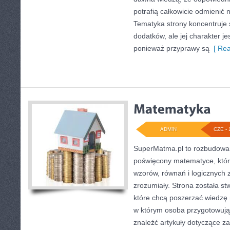
potrafią całkowicie odmienić 
Tematyka strony koncentruje 
dodatków, ale jej charakter je
ponieważ przyprawy są
[ Rea
ADMIN
CZE - 
SuperMatma.pl to rozbudowan
poświęcony matematyce, który
wzorów, równań i logicznych 
zrozumiały. Strona została s
które chcą poszerzać wiedzę
w którym osoba przygotowuj
znaleźć artykuły dotyczące 