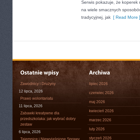
Serwis pokazuje, że koperek
na wiele smacznych sposobó
tradycyjnej, jak
[ Read More 
Zawodnicy i Drużyny
lipiec 2026
12 lipca, 2026
czerwiec 2026
Prawo wolontariatu
maj 2026
11 lipca, 2026
kwiecień 2026
Zabawki kreatywne dla
przedszkolaka: jak wybrać dobry
marzec 2026
zestaw
luty 2026
6 lipca, 2026
styczeń 2026
Tajemnice i Niewyjaśnione Sprawy