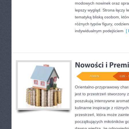
modowych nowinek oraz spr
lepszy wygląd. Strona łączy l
tematyką bliską osobom, które
różnych typów figury, codzie
indywidualnym podejściem
[ 
ADMIN
CZE - 
Orientalno-przyprawowy charak
jest to przestrzeń stworzony 
poszukują intensywne aromaty
kulinarne inspiracje z różnych
przestrzeń, która może zain
początkujących miłośników got
dawna wiedzą, że odpowiedn