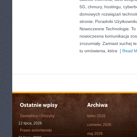
5G, chmury, hostingu, cyber
domowych rozwiązań technol
stronie: Poradniki Użytkownik
Nowoczesne Technologie. To 
nowoczesna komunikacja zos
zrozumiały. Zamiast suchej te
tu omówienia, które
[ Read M
Zawodnicy i Drużyny
lipiec 2026
12 lipca, 2026
czerwiec 2026
Prawo wolontariatu
maj 2026