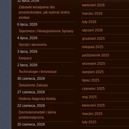
11 lipca, 2026
kwiecień 2026
Zabawki kreatywne dla
przedszkolaka: jak wybrać dobry
marzec 2026
zestaw
luty 2026
6 lipca, 2026
styczeń 2026
Tajemnice i Niewyjaśnione Sprawy
4 lipca, 2026
grudzień 2025
Sprzęt i akcesoria
listopad 2025
3 lipca, 2026
październik 2025
Karpacz
wrzesień 2025
2 lipca, 2026
Technologie i Innowacje
sierpień 2025
30 czerwca, 2026
lipiec 2025
Świadome Zakupy
czerwiec 2025
27 czerwca, 2026
maj 2025
Historia Nagrody Nobla
kwiecień 2025
22 czerwca, 2026
Dermokosmetyki i skóra
marzec 2025
problematyczna
luty 2025
20 czerwca, 2026