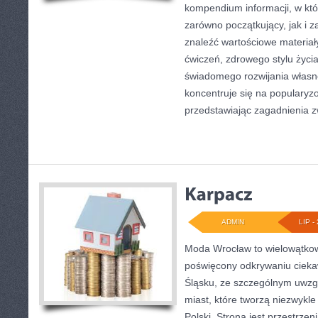
kompendium informacji, w któ
zarówno początkujący, jak i
znaleźć wartościowe materiał
ćwiczeń, zdrowego stylu życi
świadomego rozwijania własn
koncentruje się na popularyzo
przedstawiając zagadnienia 
ADMIN
LIP - 
Moda Wrocław to wielowątkow
poświęcony odkrywaniu ciek
Śląsku, ze szczególnym uwzg
miast, które tworzą niezwykl
Polski. Strona jest przestrze