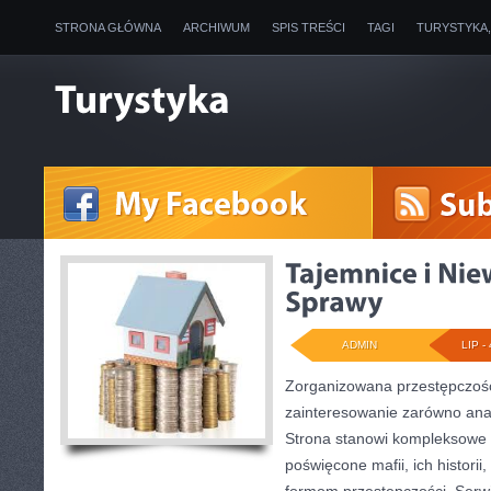
STRONA GŁÓWNA
ARCHIWUM
SPIS TREŚCI
TAGI
TURYSTYKA
ADMIN
LIP - 
Zorganizowana przestępczość
zainteresowanie zarówno anali
Strona stanowi kompleksowe
poświęcone mafii, ich historii