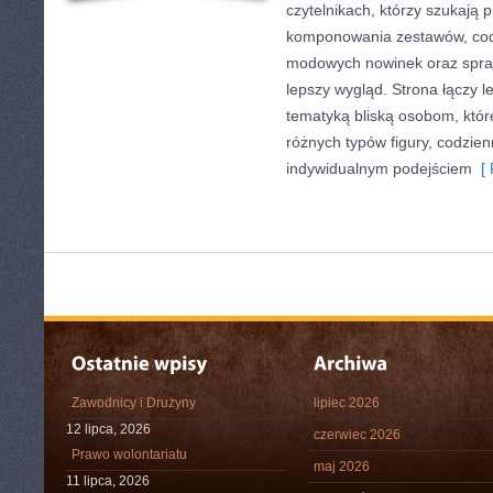
czytelnikach, którzy szukają 
komponowania zestawów, codz
modowych nowinek oraz spr
lepszy wygląd. Strona łączy l
tematyką bliską osobom, które
różnych typów figury, codzie
indywidualnym podejściem
[ 
Zawodnicy i Drużyny
lipiec 2026
12 lipca, 2026
czerwiec 2026
Prawo wolontariatu
maj 2026
11 lipca, 2026