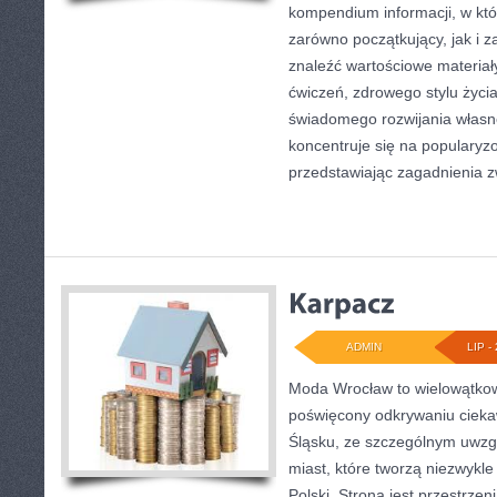
kompendium informacji, w któ
zarówno początkujący, jak i
znaleźć wartościowe materiał
ćwiczeń, zdrowego stylu życi
świadomego rozwijania własn
koncentruje się na popularyzo
przedstawiając zagadnienia 
ADMIN
LIP - 
Moda Wrocław to wielowątkow
poświęcony odkrywaniu ciek
Śląsku, ze szczególnym uwzg
miast, które tworzą niezwykl
Polski. Strona jest przestrze