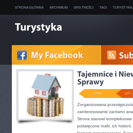
STRONA GŁÓWNA
ARCHIWUM
SPIS TREŚCI
TAGI
TURYSTYKA
ADMIN
LIP - 
Zorganizowana przestępczość
zainteresowanie zarówno anali
Strona stanowi kompleksowe
poświęcone mafii, ich historii