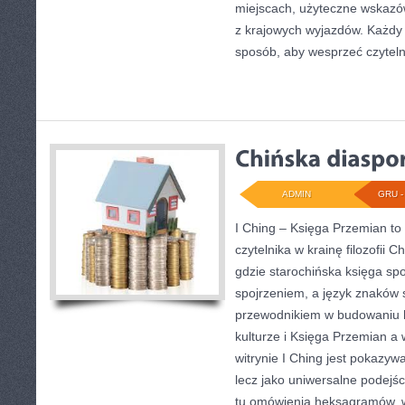
miejscach, użyteczne wskazów
z krajowych wyjazdów. Każdy 
sposób, aby wesprzeć czyteln
ADMIN
GRU - 
I Ching – Księga Przemian to 
czytelnika w krainę filozofii C
gdzie starochińska księga spo
spojrzeniem, a język znaków 
przewodnikiem w budowaniu h
kulturze i Księga Przemian a 
witrynie I Ching jest pokazywa
lecz jako uniwersalne podejś
tu omówienia heksagramów, w