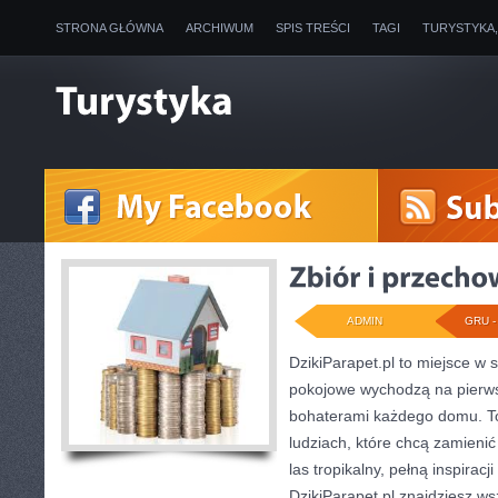
STRONA GŁÓWNA
ARCHIWUM
SPIS TREŚCI
TAGI
TURYSTYKA
ADMIN
GRU - 
DzikiParapet.pl to miejsce w s
pokojowe wychodzą na pierwsz
bohaterami każdego domu. To
ludziach, które chcą zamieni
las tropikalny, pełną inspiracj
DzikiParapet.pl znajdziesz ws