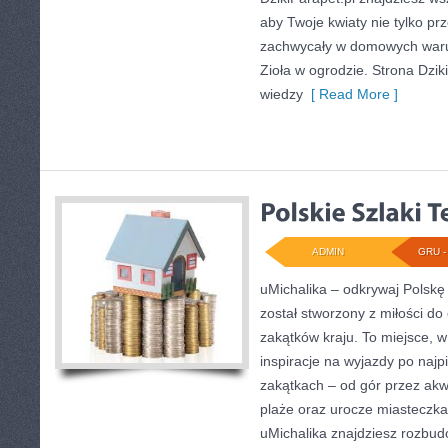
aby Twoje kwiaty nie tylko pr
zachwycały w domowych waru
Zioła w ogrodzie. Strona Dzik
wiedzy
[ Read More ]
ADMIN
GRU - 
uMichalika – odkrywaj Polskę 
został stworzony z miłości d
zakątków kraju. To miejsce, w
inspiracje na wyjazdy po najp
zakątkach – od gór przez akw
plaże oraz urocze miasteczka.
uMichalika znajdziesz rozbu