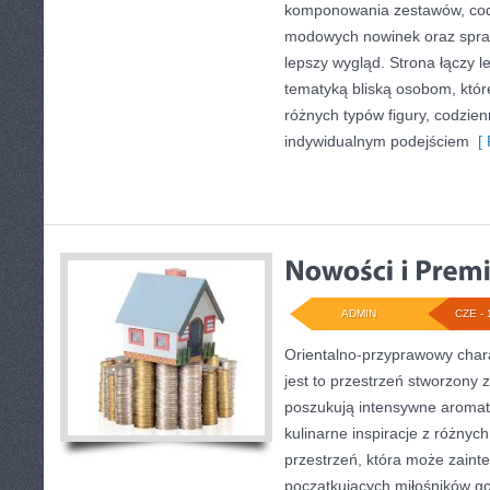
komponowania zestawów, codz
modowych nowinek oraz spr
lepszy wygląd. Strona łączy l
tematyką bliską osobom, które
różnych typów figury, codzie
indywidualnym podejściem
[ 
ADMIN
CZE - 
Orientalno-przyprawowy charak
jest to przestrzeń stworzony 
poszukują intensywne aromaty
kulinarne inspiracje z różnych
przestrzeń, która może zain
początkujących miłośników got