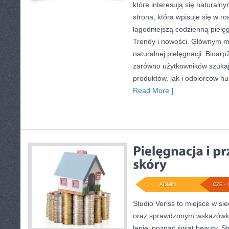
które interesują się naturaln
strona, która wpisuje się w r
łagodniejszą codzienną pielę
Trendy i nowości. Głównym m
naturalnej pielęgnacji. Bioar
zarówno użytkowników szuka
produktów, jak i odbiorców hu
Read More ]
ADMIN
CZE - 
Studio Veriss to miejsce w si
oraz sprawdzonym wskazówko
lepiej poznać świat beauty. S