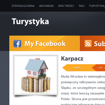
STRONA GŁÓWNA
ARCHIWUM
SPIS TREŚCI
TAGI
TURYSTYKA
ADMIN
LIP - 
Moda Wrocław to wielowątkow
poświęcony odkrywaniu ciek
Śląsku, ze szczególnym uwzg
miast, które tworzą niezwykl
Polski. Strona jest przestrze
praktyczne informacje dotyczą