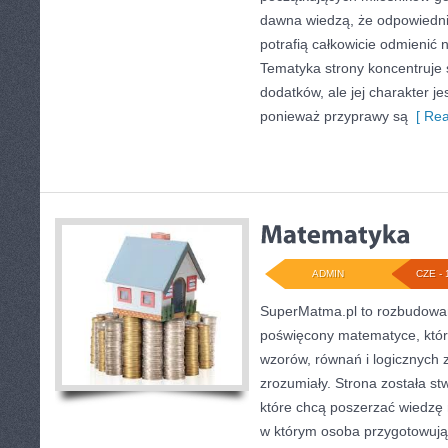
dawna wiedzą, że odpowiedn
potrafią całkowicie odmienić 
Tematyka strony koncentruje 
dodatków, ale jej charakter je
ponieważ przyprawy są
[ Rea
ADMIN
CZE - 
SuperMatma.pl to rozbudowan
poświęcony matematyce, który
wzorów, równań i logicznych 
zrozumiały. Strona została s
które chcą poszerzać wiedzę
w którym osoba przygotowuj