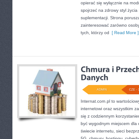
opierać się wyłącznie na mod
spojrzeć na zdrowy styl życia
suplementacji. Strona porusz
zainteresować zarówno osoby 
tych, którzy od
[ Read More ]
ADMIN
CZE - 
Internat.com.pl to wartościow
internetowi oraz wszystkim z
się z codziennym korzystani
być wygodnym miejscem dla o
świecie internetu, sieci bez
5G, chmury, hostingu, cyber