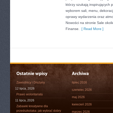
którzy szukają inspirujących
wyborem sali, menu, dekoracji
oprawy wydarzenia oraz atmo
Nowości na stronie Sale okoli
Finanse.
[ Read More ]
Zawodnicy i Drużyny
lipiec 2026
12 lipca, 2026
czerwiec 2026
Prawo wolontariatu
maj 2026
11 lipca, 2026
kwiecień 2026
Zabawki kreatywne dla
przedszkolaka: jak wybrać dobry
marzec 2026