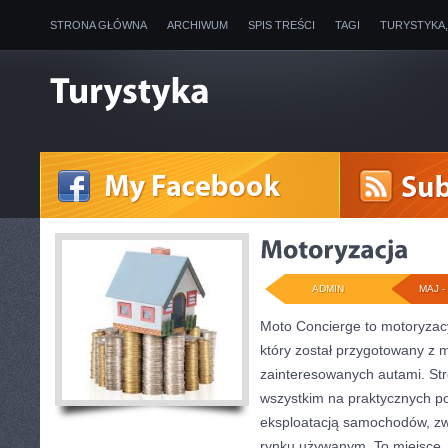
STRONA GŁÓWNA
ARCHIWUM
SPIS TREŚCI
TAGI
TURYSTYKA
ADMIN
MAJ - 
Moto Concierge to motoryzac
który został przygotowany z 
zainteresowanych autami. Str
wszystkim na praktycznych p
eksploatacją samochodów, zw
rynku używanym. To miejsce,