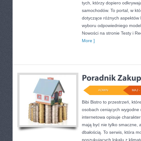
tych, którzy dopiero odkrywaj
samochodów. To portal, w kt
dotyczące różnych aspektów k
wyboru odpowiedniego modelu
Nowości na stronie Testy i Rec
More ]
ADMIN
MAJ - 
Bibi Bistro to przestrzeń, kt
osobach ceniących wygodne r
internetowa opisuje charakter
mają być nie tylko smaczne, 
dbałością. To serwis, która m
poszukujących lokalu z klima