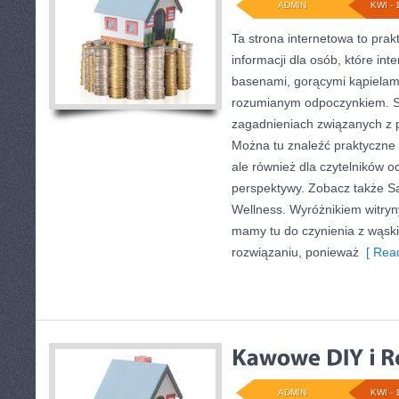
ADMIN
KWI - 
Ta strona internetowa to pr
informacji dla osób, które int
basenami, gorącymi kąpielam
rozumianym odpoczynkiem. Se
zagadnieniach związanych z p
Można tu znaleźć praktyczne 
ale również dla czytelników o
perspektywy. Zobacz także 
Wellness. Wyróżnikiem witryny
mamy tu do czynienia z wąsk
rozwiązaniu, ponieważ
[ Read
ADMIN
KWI - 