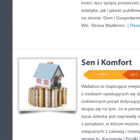
treści, lecz spójna przestrze
estetyka, jak i jakość publik
na stronie: Dom i Gospodarst
Wsi. Strona Madlennn
[ Read
ADMIN
MAJ - 
Wallaboo to inspirujące miejs
o osobach opiekujących się dz
codziennych porad dotyczącyc
skupia się na tym, co w pierw
życia dziecka jest naprawdę 
z poradami, w którym można 
związanych z zabawą i rozwo
stronie to: Karmienie i Posiłki