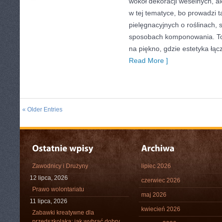
wokół dekoracji weselnych, a
w tej tematyce, bo prowadzi 
pielęgnacyjnych o roślinach, 
sposobach komponowania. To 
na piękno, gdzie estetyka łąc
Read More ]
« Older Entries
Zawodnicy i Drużyny
lipiec 2026
12 lipca, 2026
czerwiec 2026
Prawo wolontariatu
maj 2026
11 lipca, 2026
kwiecień 2026
Zabawki kreatywne dla
przedszkolaka: jak wybrać dobry