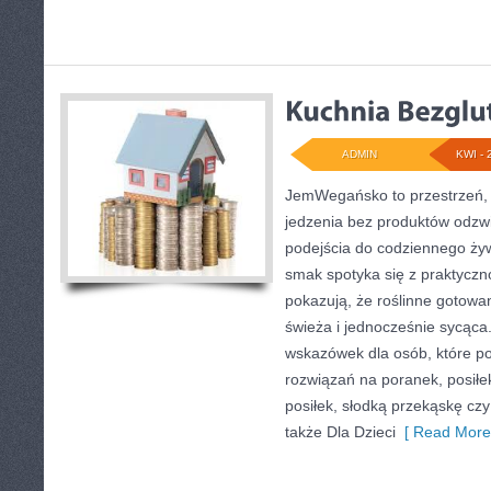
ADMIN
KWI - 
JemWegańsko to przestrzeń, kt
jedzenia bez produktów odzw
podejścia do codziennego żywi
smak spotyka się z praktyczn
pokazują, że roślinne gotowa
świeża i jednocześnie sycąca
wskazówek dla osób, które p
rozwiązań na poranek, posiłe
posiłek, słodką przekąskę cz
także Dla Dzieci
[ Read More