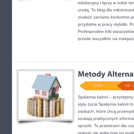
edukacyjny i łączy w sobie t
urodą. To blog dla miłośnicz
znaleźć zarówno konkretne po
przydatne w pracy stylistki. 
Profesjonalne triki wizażystó
przede wszystkim na makijażu
ADMIN
CZE - 
Spalarnia kalorii – przystęp
stylu życia Spalarnia kalorii 
osobach, które chcą przemyś
szukają praktycznych informa
sposób. To przestrzeń dla czy
opierać się wyłącznie na mod