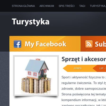
STRONA GŁÓWNA
ARCHIWUM
SPIS TREŚCI
TAGI
TURYSTYKA
ADMIN
LIP - 
Sport i aktywność fizyczna to 
regularne ćwiczenia. To styl 
zdrowie, dobre samopoczucie
Strona poświęcona tej temat
kompendium informacji, w któ
zarówno początkujący, jak i