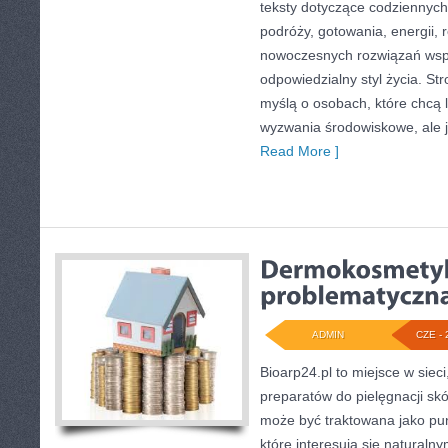
teksty dotyczące codziennyc
podróży, gotowania, energii, r
nowoczesnych rozwiązań wspi
odpowiedzialny styl życia. St
myślą o osobach, które chcą 
wyzwania środowiskowe, ale j
Read More ]
ADMIN
CZE - 
Bioarp24.pl to miejsce w sieci
preparatów do pielęgnacji skór
może być traktowana jako pun
które interesują się naturaln