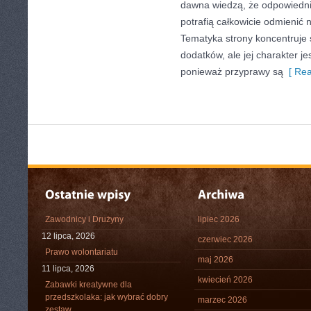
dawna wiedzą, że odpowiedn
potrafią całkowicie odmienić 
Tematyka strony koncentruje 
dodatków, ale jej charakter je
ponieważ przyprawy są
[ Rea
Zawodnicy i Drużyny
lipiec 2026
12 lipca, 2026
czerwiec 2026
Prawo wolontariatu
maj 2026
11 lipca, 2026
kwiecień 2026
Zabawki kreatywne dla
przedszkolaka: jak wybrać dobry
marzec 2026
zestaw