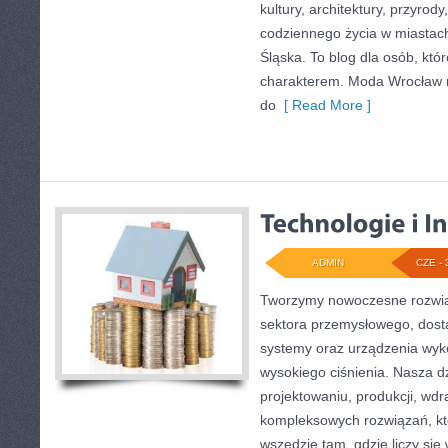
kultury, architektury, przyrod
codziennego życia w miastac
Śląska. To blog dla osób, któr
charakterem. Moda Wrocław n
do
[ Read More ]
ADMIN
CZE - 
Tworzymy nowoczesne rozwią
sektora przemysłowego, dosta
systemy oraz urządzenia wyko
wysokiego ciśnienia. Nasza dz
projektowaniu, produkcji, wdr
kompleksowych rozwiązań, kt
wszędzie tam, gdzie liczy się