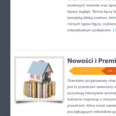
modowych nowinek oraz spr
lepszy wygląd. Strona łączy l
tematyką bliską osobom, które
różnych typów figury, codzie
indywidualnym podejściem
[ 
ADMIN
CZE - 
Orientalno-przyprawowy charak
jest to przestrzeń stworzony 
poszukują intensywne aromaty
kulinarne inspiracje z różnych
przestrzeń, która może zain
początkujących miłośników got