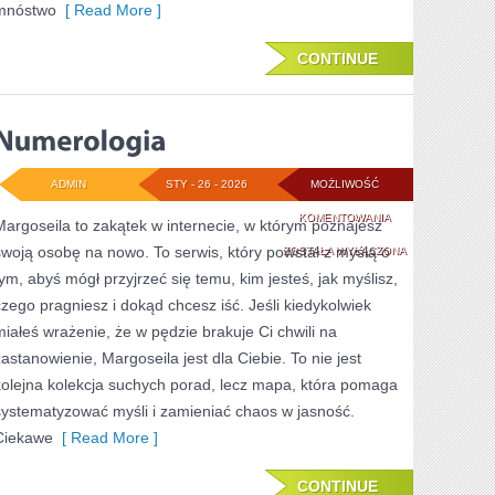
mnóstwo
[ Read More ]
CONTINUE
ADMIN
STY - 26 - 2026
MOŻLIWOŚĆ
NUMEROLOGIA
KOMENTOWANIA
Margoseila to zakątek w internecie, w którym poznajesz
swoją osobę na nowo. To serwis, który powstał z myślą o
ZOSTAŁA WYŁĄCZONA
tym, abyś mógł przyjrzeć się temu, kim jesteś, jak myślisz,
czego pragniesz i dokąd chcesz iść. Jeśli kiedykolwiek
miałeś wrażenie, że w pędzie brakuje Ci chwili na
zastanowienie, Margoseila jest dla Ciebie. To nie jest
kolejna kolekcja suchych porad, lecz mapa, która pomaga
systematyzować myśli i zamieniać chaos w jasność.
Ciekawe
[ Read More ]
CONTINUE