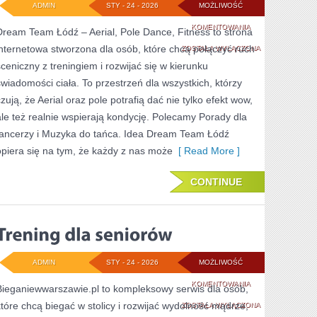
ADMIN
STY - 24 - 2026
MOŻLIWOŚĆ
STYLE
KOMENTOWANIA
Dream Team Łódź – Aerial, Pole Dance, Fitness to strona
internetowa stworzona dla osób, które chcą połączyć ruch
TAŃCA
ZOSTAŁA WYŁĄCZONA
sceniczny z treningiem i rozwijać się w kierunku
świadomości ciała. To przestrzeń dla wszystkich, którzy
czują, że Aerial oraz pole potrafią dać nie tylko efekt wow,
ale też realnie wspierają kondycję. Polecamy Porady dla
tancerzy i Muzyka do tańca. Idea Dream Team Łódź
opiera się na tym, że każdy z nas może
[ Read More ]
CONTINUE
ADMIN
STY - 24 - 2026
MOŻLIWOŚĆ
TRENING
KOMENTOWANIA
Bieganiewwarszawie.pl to kompleksowy serwis dla osób,
które chcą biegać w stolicy i rozwijać wydolność mądrze,
DLA
ZOSTAŁA WYŁĄCZONA