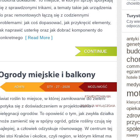
zrobiona dokładnie. To miejsce, w którym sprzęt spotykają
chcieli
się z sprawdzonymi trikami, a tematy takie jak urządzenia
do prac remontowych łączą się z codziennymi
Turys
Czy wie
problemami: jak coś dopasować, jak przykręcić elementy,
odpocząć
jak naprawić usterkę oraz jak dobrać komponenty do
konkretnego
[ Read More ]
antyki
genet
bud
CONTINUE
cho
comm
egzam
hotele 
medy
ADMIN
STY - 27 - 2026
MOŻLIWOŚĆ
mot
OGRODY
KOMENTOWANIA
Świat roślin to miejsce, w której zamiłowanie do zieleni
klasyc
spotyka się z doświadczeniem w projektowaniu i
MIEJSKIE
ZOSTAŁA WYŁĄCZONA
opieka
pielęgnacji ogrodów. To opowieść o tym, jak zwykła działka
zdro
I
może zamienić się w spójny ogród, gdzie rośliny czują się
przy
BALKONY
społ
najlepiej, a człowiek odzyskuje równowagę. W centrum tej
rowery 
idei stoi Kraków i okolice, czyli region, w którym klimat ma