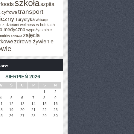
szkoła
rfoods
szpital
transport
 cyfrowa
iczny
Turystyka
Wakacje
e z dziećmi
wellness w hotelach
a medyczna
wypożyczalnie
zajęcia
hodów
zabawa
tkowe
zdrowe żywienie
owie
SIERPIEŃ 2026
W
Ś
C
P
S
N
1
2
4
5
6
7
8
9
11
12
13
14
15
16
18
19
20
21
22
23
25
26
27
28
29
30