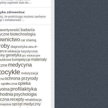
byśmy zaprosić was do ...
tyka zdrowotna:
sz, że podróżując ​możesz ⁤zarówno
⁤ i‌ zrelaksować ...
badania
asertywność
yczne
biotechnologia
ownictwo
car sharing
roby
e-
diagnostyka
dieta
erce
edukacja turystyczna
genetyka
iny
gry edukacyjne
materiały
korepetycje
butikowe
medycyna
czne
ocykle
motoryzacja
ochrona przyrody
zna
opieka
 społeczna
profilaktyka
wotna
chodnia
psychologia
eczna
recepty
rehabilitacja
sprzęt medyczny
miejskie