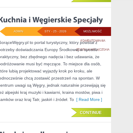
ADMIN
STY - 25 - 2026
MOŻLIWOŚĆ
KUCHNIA
KOMENTOWANIA
GorąceWęgry.pl to portal turystyczny, który powstał z
potrzeby doświadczania Europy Środkowej w sposób
I
ZOSTAŁA WYŁĄCZONA
praktyczny, bez zbędnego nadęcia i bez udawania, że
WĘGIERSKIE
podróżowanie musi być męczące. To miejsce dla osób,
SPECJAŁY
które lubią projektować wyjazdy krok po kroku, ale
jednocześnie chcą zostawić przestrzeń na spontan. W
centrum uwagi są Węgry, jednak naturalnie przewijają się
też alpejski kraj muzyki i kawiarni, kraina mostów, piwa i
zamków oraz kraj Tatr, jaskiń i źródeł. To
[ Read More ]
CONTINUE