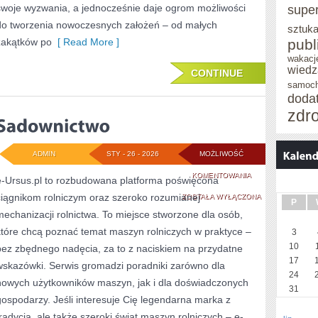
swoje wyzwania, a jednocześnie daje ogrom możliwości
supe
do tworzenia nowoczesnych założeń – od małych
sztuka
zakątków po
[ Read More ]
publ
wakacj
wiedz
CONTINUE
samoc
doda
zdr
ADMIN
STY - 26 - 2026
MOŻLIWOŚĆ
SADOWNICTWO
KOMENTOWANIA
e-Ursus.pl to rozbudowana platforma poświęcona
ciągnikom rolniczym oraz szeroko rozumianej
ZOSTAŁA WYŁĄCZONA
P
mechanizacji rolnictwa. To miejsce stworzone dla osób,
które chcą poznać temat maszyn rolniczych w praktyce –
3
10
bez zbędnego nadęcia, za to z naciskiem na przydatne
17
wskazówki. Serwis gromadzi poradniki zarówno dla
24
nowych użytkowników maszyn, jak i dla doświadczonych
31
gospodarzy. Jeśli interesuje Cię legendarna marka z
tradycją, ale także szeroki świat maszyn rolniczych – e-