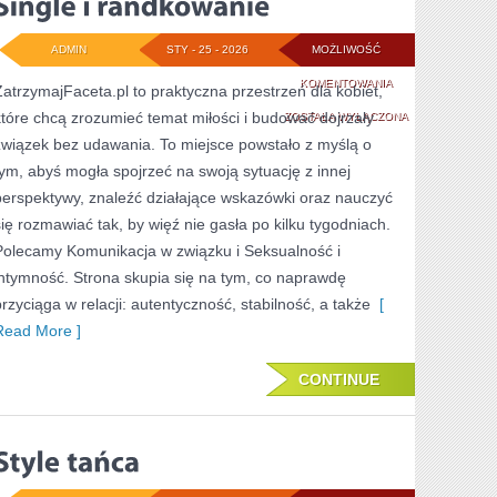
ADMIN
STY - 25 - 2026
MOŻLIWOŚĆ
SINGLE
KOMENTOWANIA
ZatrzymajFaceta.pl to praktyczna przestrzeń dla kobiet,
które chcą zrozumieć temat miłości i budować dojrzały
I
ZOSTAŁA WYŁĄCZONA
związek bez udawania. To miejsce powstało z myślą o
RANDKOWANIE
tym, abyś mogła spojrzeć na swoją sytuację z innej
perspektywy, znaleźć działające wskazówki oraz nauczyć
się rozmawiać tak, by więź nie gasła po kilku tygodniach.
Polecamy Komunikacja w związku i Seksualność i
intymność. Strona skupia się na tym, co naprawdę
przyciąga w relacji: autentyczność, stabilność, a także
[
Read More ]
CONTINUE