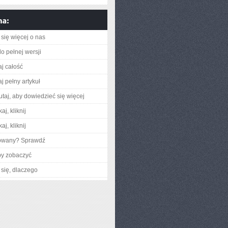
się więcej o nas
o pełnej wersji
aj całość
j pełny artykuł
utaj, aby dowiedzieć się więcej
aj, kliknij
aj, kliknij
gowany? Sprawdź
by zobaczyć
się, dlaczego