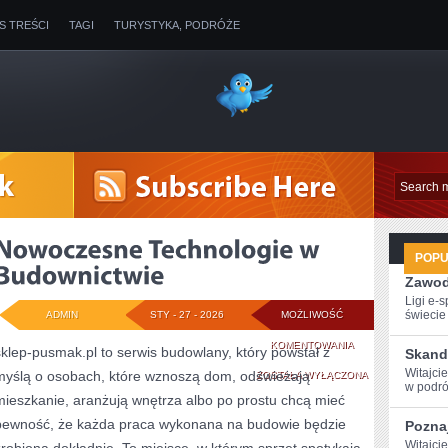
IS TREŚCI
TAGI
TURYSTYKA, PODRÓŻE
POP
Zawod
Ligi e-
świecie g
ADMIN
STY - 27 - 2026
MOŻLIWOŚĆ
NOWOCZESNE
KOMENTOWANIA
sklep-pusmak.pl to serwis budowlany, który powstał z
Skand
Witajci
myślą o osobach, które wznoszą dom, odświeżają
TECHNOLOGIE
ZOSTAŁA WYŁĄCZONA
w podróż
mieszkanie, aranżują wnętrza albo po prostu chcą mieć
W
pewność, że każda praca wykonana na budowie będzie
Poznaj
BUDOWNICTWIE
Witajci