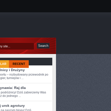
ULAR
RECENT
nicy i Drużyny
sportu – rozbudowany przewodnik po
ier, turniejów i ...
ynawia: Raj dla
e podróżnicy!​ Dziś zabierzemy Was
 do ‍jednego ...
 urok agrotury
e na naszym blogu! Dziś