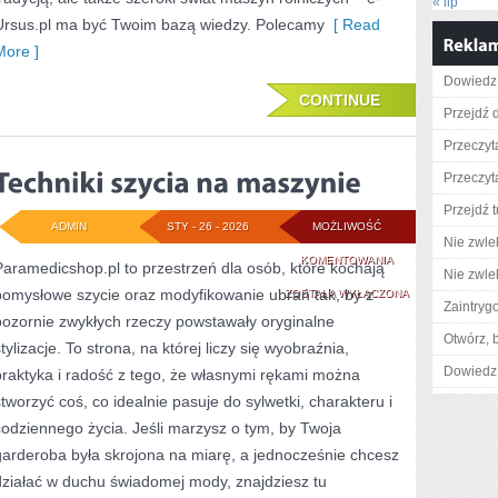
« lip
Ursus.pl ma być Twoim bazą wiedzy. Polecamy
[ Read
More ]
Dowiedz 
CONTINUE
Przejdź d
Przeczyt
Przeczyta
Przejdź t
ADMIN
STY - 26 - 2026
MOŻLIWOŚĆ
Nie zwlek
TECHNIKI
KOMENTOWANIA
Paramedicshop.pl to przestrzeń dla osób, które kochają
Nie zwlek
pomysłowe szycie oraz modyfikowanie ubrań tak, by z
SZYCIA
ZOSTAŁA WYŁĄCZONA
Zaintry
pozornie zwykłych rzeczy powstawały oryginalne
NA
Otwórz, 
tylizacje. To strona, na której liczy się wyobraźnia,
MASZYNIE
Dowiedz 
praktyka i radość z tego, że własnymi rękami można
stworzyć coś, co idealnie pasuje do sylwetki, charakteru i
codziennego życia. Jeśli marzysz o tym, by Twoja
garderoba była skrojona na miarę, a jednocześnie chcesz
działać w duchu świadomej mody, znajdziesz tu