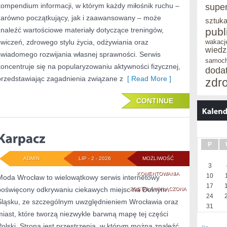
kompendium informacji, w którym każdy miłośnik ruchu –
supe
zarówno początkujący, jak i zaawansowany – może
sztuka
znaleźć wartościowe materiały dotyczące treningów,
publ
ćwiczeń, zdrowego stylu życia, odżywiania oraz
wakacj
wiedz
świadomego rozwijania własnej sprawności. Serwis
samoc
koncentruje się na popularyzowaniu aktywności fizycznej,
doda
przedstawiając zagadnienia związane z
[ Read More ]
zdr
CONTINUE
P
ADMIN
LIP - 2 - 2026
MOŻLIWOŚĆ
3
KARPACZ
KOMENTOWANIA
10
Moda Wrocław to wielowątkowy serwis internetowy
17
poświęcony odkrywaniu ciekawych miejsc na Dolnym
ZOSTAŁA WYŁĄCZONA
24
Śląsku, ze szczególnym uwzględnieniem Wrocławia oraz
31
miast, które tworzą niezwykle barwną mapę tej części
Polski. Strona jest przestrzenią, w którym można znaleźć