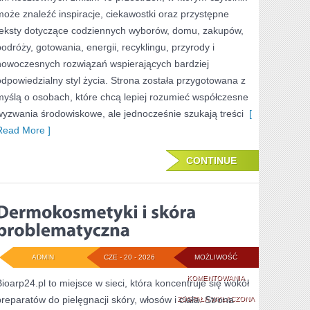
może znaleźć inspiracje, ciekawostki oraz przystępne
teksty dotyczące codziennych wyborów, domu, zakupów,
podróży, gotowania, energii, recyklingu, przyrody i
nowoczesnych rozwiązań wspierających bardziej
odpowiedzialny styl życia. Strona została przygotowana z
myślą o osobach, które chcą lepiej rozumieć współczesne
wyzwania środowiskowe, ale jednocześnie szukają treści
[
Read More ]
CONTINUE
ADMIN
CZE - 20 - 2026
MOŻLIWOŚĆ
DERMOKOSMETYK
KOMENTOWANIA
Bioarp24.pl to miejsce w sieci, która koncentruje się wokół
preparatów do pielęgnacji skóry, włosów i ciała. Strona
I
ZOSTAŁA WYŁĄCZONA