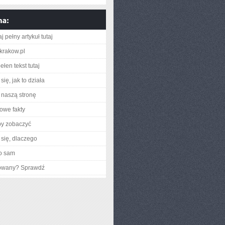
j pełny artykuł tutaj
skrakow.pl
łen tekst tutaj
ię, jak to działa
naszą stronę
owe fakty
by zobaczyć
się, dlaczego
o sam
gowany? Sprawdź