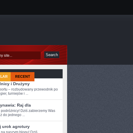
ULAR
RECENT
nicy i Drużyny
sportu – rozbudowany przewodnik po
ier, turniejów i ...
ynawia: Raj dla
e podróżnicy!​ Dziś zabierzemy Was
 do ‍jednego ...
 urok agrotury
e na naszym blogu! Dziś