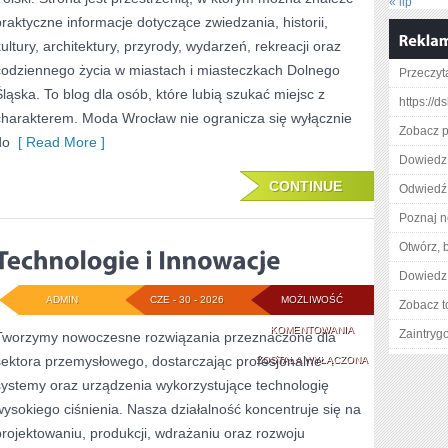
« lip
praktyczne informacje dotyczące zwiedzania, historii,
kultury, architektury, przyrody, wydarzeń, rekreacji oraz
codziennego życia w miastach i miasteczkach Dolnego
Przeczyta
Śląska. To blog dla osób, które lubią szukać miejsc z
https://d
charakterem. Moda Wrocław nie ogranicza się wyłącznie
Zobacz pe
do
[ Read More ]
Dowiedz s
CONTINUE
Odwiedź 
Poznaj n
Otwórz, 
Dowiedz 
ADMIN
CZE - 30 - 2026
MOŻLIWOŚĆ
Zobacz t
TECHNOLOGIE
KOMENTOWANIA
Zaintry
Tworzymy nowoczesne rozwiązania przeznaczone dla
sektora przemysłowego, dostarczając profesjonalne
I
ZOSTAŁA WYŁĄCZONA
systemy oraz urządzenia wykorzystujące technologię
INNOWACJE
wysokiego ciśnienia. Nasza działalność koncentruje się na
projektowaniu, produkcji, wdrażaniu oraz rozwoju