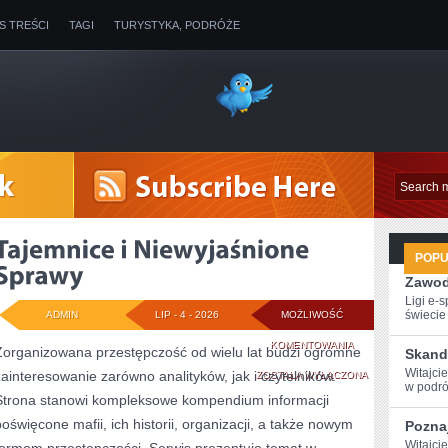
IS TREŚCI
TAGI
TURYSTYKA, PODRÓŻE
POP
Zawod
Ligi e-
świecie g
ADMIN
LIP - 4 - 2026
MOŻLIWOŚĆ
TAJEMNICE
KOMENTOWANIA
Zorganizowana przestępczość od wielu lat budzi ogromne
Skand
Witajci
zainteresowanie zarówno analityków, jak i czytelników.
I
ZOSTAŁA WYŁĄCZONA
w podróż
Strona stanowi kompleksowe kompendium informacji
NIEWYJAŚNIONE
poświęcone mafii, ich historii, organizacji, a także nowym
Poznaj
SPRAWY
Witajci