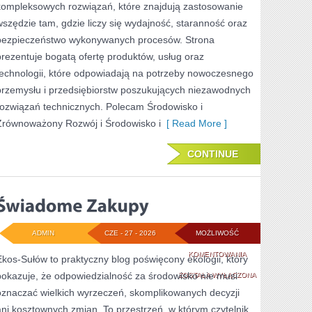
kompleksowych rozwiązań, które znajdują zastosowanie
wszędzie tam, gdzie liczy się wydajność, staranność oraz
bezpieczeństwo wykonywanych procesów. Strona
prezentuje bogatą ofertę produktów, usług oraz
technologii, które odpowiadają na potrzeby nowoczesnego
przemysłu i przedsiębiorstw poszukujących niezawodnych
rozwiązań technicznych. Polecam Środowisko i
Zrównoważony Rozwój i Środowisko i
[ Read More ]
CONTINUE
ADMIN
CZE - 27 - 2026
MOŻLIWOŚĆ
ŚWIADOME
KOMENTOWANIA
Ekos-Sułów to praktyczny blog poświęcony ekologii, który
pokazuje, że odpowiedzialność za środowisko nie musi
ZAKUPY
ZOSTAŁA WYŁĄCZONA
oznaczać wielkich wyrzeczeń, skomplikowanych decyzji
ani kosztownych zmian. To przestrzeń, w którym czytelnik