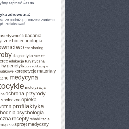
byśmy zaprosić was do ...
tyka zdrowotna:
sz, że podróżując ​możesz ⁤zarówno
⁤ i‌ zrelaksować ...
badania
asertywność
yczne
biotechnologia
ownictwo
car sharing
roby
e-
diagnostyka
dieta
erce
edukacja turystyczna
genetyka
iny
gry edukacyjne
materiały
korepetycje
butikowe
medycyna
czne
ocykle
motoryzacja
ochrona przyrody
zna
opieka
 społeczna
profilaktyka
wotna
chodnia
psychologia
eczna
recepty
rehabilitacja
sprzęt medyczny
miejskie