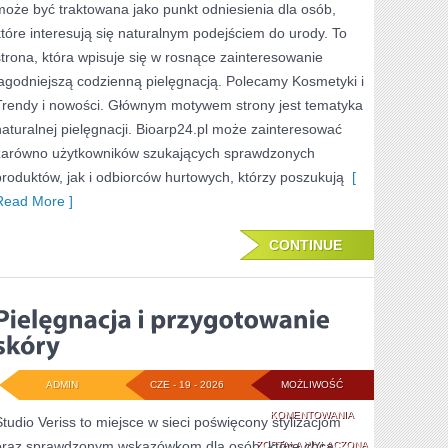
może być traktowana jako punkt odniesienia dla osób,
SKÓRA
które interesują się naturalnym podejściem do urody. To
PROBLEMATYCZN
strona, która wpisuje się w rosnące zainteresowanie
łagodniejszą codzienną pielęgnacją. Polecamy Kosmetyki i
Trendy i nowości. Głównym motywem strony jest tematyka
naturalnej pielęgnacji. Bioarp24.pl może zainteresować
zarówno użytkowników szukających sprawdzonych
produktów, jak i odbiorców hurtowych, którzy poszukują
[
Read More ]
CONTINUE
ADMIN
CZE - 19 - 2026
MOŻLIWOŚĆ
PIELĘGNACJA
KOMENTOWANIA
Studio Veriss to miejsce w sieci poświęcony stylizacjom
oraz sprawdzonym wskazówkom dla osób, które chcą
I
ZOSTAŁA WYŁĄCZONA