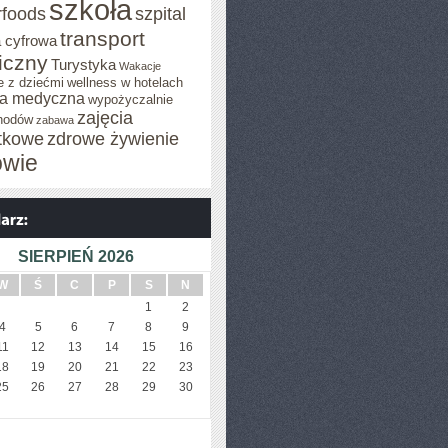
szkoła
rfoods
szpital
transport
 cyfrowa
iczny
Turystyka
Wakacje
e z dziećmi
wellness w hotelach
a medyczna
wypożyczalnie
zajęcia
hodów
zabawa
tkowe
zdrowe żywienie
owie
SIERPIEŃ 2026
W
Ś
C
P
S
N
1
2
4
5
6
7
8
9
11
12
13
14
15
16
18
19
20
21
22
23
25
26
27
28
29
30