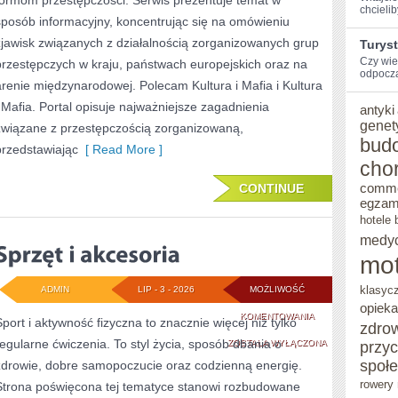
formom przestępczości. Serwis prezentuje temat w
chcieli
sposób informacyjny, koncentrując się na omówieniu
zjawisk związanych z działalnością zorganizowanych grup
Turys
Czy wie
przestępczych w kraju, państwach europejskich oraz na
odpocząć
arenie międzynarodowej. Polecam Kultura i Mafia i Kultura
i Mafia. Portal opisuje najważniejsze zagadnienia
antyki
genet
związane z przestępczością zorganizowaną,
bud
przedstawiając
[ Read More ]
cho
CONTINUE
comm
egzam
hotele 
medy
mot
klasyc
ADMIN
LIP - 3 - 2026
MOŻLIWOŚĆ
opieka
SPRZĘT
KOMENTOWANIA
Sport i aktywność fizyczna to znacznie więcej niż tylko
zdro
regularne ćwiczenia. To styl życia, sposób dbania o
I
ZOSTAŁA WYŁĄCZONA
przy
społ
zdrowie, dobre samopoczucie oraz codzienną energię.
AKCESORIA
rowery 
Strona poświęcona tej tematyce stanowi rozbudowane