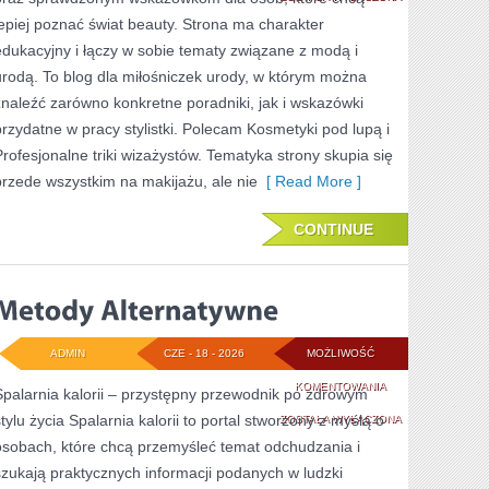
lepiej poznać świat beauty. Strona ma charakter
PRZYGOTOWANIE
edukacyjny i łączy w sobie tematy związane z modą i
SKÓRY
urodą. To blog dla miłośniczek urody, w którym można
znaleźć zarówno konkretne poradniki, jak i wskazówki
przydatne w pracy stylistki. Polecam Kosmetyki pod lupą i
Profesjonalne triki wizażystów. Tematyka strony skupia się
przede wszystkim na makijażu, ale nie
[ Read More ]
CONTINUE
ADMIN
CZE - 18 - 2026
MOŻLIWOŚĆ
METODY
KOMENTOWANIA
Spalarnia kalorii – przystępny przewodnik po zdrowym
stylu życia Spalarnia kalorii to portal stworzony z myślą o
ALTERNATYWNE
ZOSTAŁA WYŁĄCZONA
osobach, które chcą przemyśleć temat odchudzania i
szukają praktycznych informacji podanych w ludzki