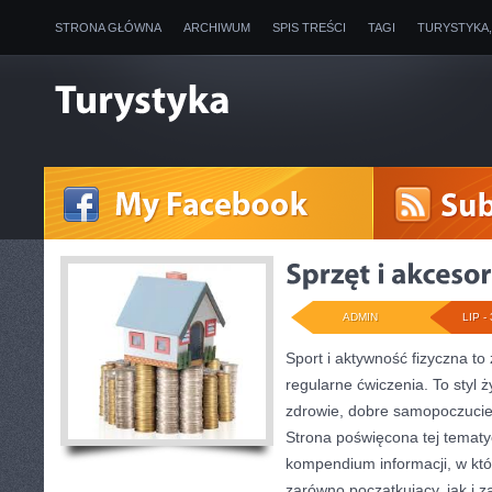
STRONA GŁÓWNA
ARCHIWUM
SPIS TREŚCI
TAGI
TURYSTYKA
ADMIN
LIP - 
Sport i aktywność fizyczna to 
regularne ćwiczenia. To styl 
zdrowie, dobre samopoczucie
Strona poświęcona tej temat
kompendium informacji, w któ
zarówno początkujący, jak i