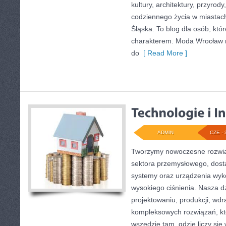
kultury, architektury, przyrod
codziennego życia w miastac
Śląska. To blog dla osób, któr
charakterem. Moda Wrocław n
do
[ Read More ]
ADMIN
CZE - 
Tworzymy nowoczesne rozwią
sektora przemysłowego, dosta
systemy oraz urządzenia wyko
wysokiego ciśnienia. Nasza dz
projektowaniu, produkcji, wdr
kompleksowych rozwiązań, kt
wszędzie tam, gdzie liczy się