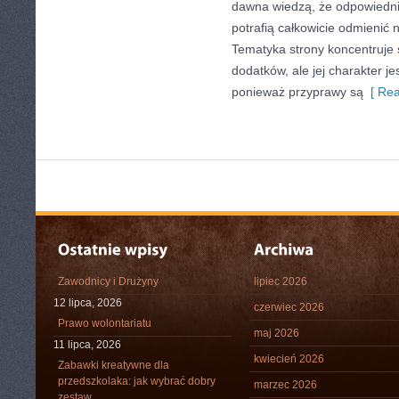
dawna wiedzą, że odpowiedn
potrafią całkowicie odmienić 
Tematyka strony koncentruje 
dodatków, ale jej charakter je
ponieważ przyprawy są
[ Rea
Zawodnicy i Drużyny
lipiec 2026
12 lipca, 2026
czerwiec 2026
Prawo wolontariatu
maj 2026
11 lipca, 2026
kwiecień 2026
Zabawki kreatywne dla
przedszkolaka: jak wybrać dobry
marzec 2026
zestaw