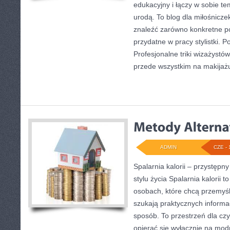
edukacyjny i łączy w sobie t
urodą. To blog dla miłośnicz
znaleźć zarówno konkretne po
przydatne w pracy stylistki. 
Profesjonalne triki wizażystó
przede wszystkim na makijażu
ADMIN
CZE - 
Spalarnia kalorii – przystęp
stylu życia Spalarnia kalorii 
osobach, które chcą przemyś
szukają praktycznych informa
sposób. To przestrzeń dla czy
opierać się wyłącznie na mod