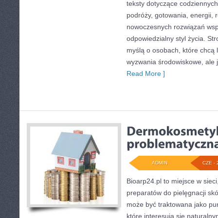
teksty dotyczące codziennyc
podróży, gotowania, energii, r
nowoczesnych rozwiązań wspi
odpowiedzialny styl życia. St
myślą o osobach, które chcą 
wyzwania środowiskowe, ale j
Read More ]
ADMIN
CZE - 
Bioarp24.pl to miejsce w sieci
preparatów do pielęgnacji skór
może być traktowana jako pun
które interesują się naturaln