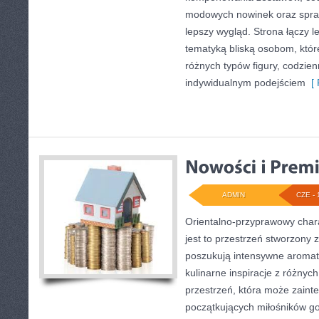
modowych nowinek oraz spr
lepszy wygląd. Strona łączy l
tematyką bliską osobom, które
różnych typów figury, codzie
indywidualnym podejściem
[ 
ADMIN
CZE - 
Orientalno-przyprawowy charak
jest to przestrzeń stworzony 
poszukują intensywne aromaty
kulinarne inspiracje z różnych
przestrzeń, która może zain
początkujących miłośników got