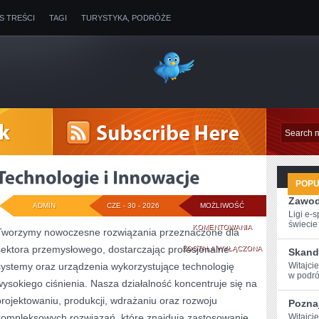
IS TREŚCI
TAGI
TURYSTYKA, PODRÓŻE
POP
Zawod
ADMIN
CZE - 30 - 2026
MOŻLIWOŚĆ
Ligi e-
świecie g
TECHNOLOGIE
KOMENTOWANIA
Tworzymy nowoczesne rozwiązania przeznaczone dla
sektora przemysłowego, dostarczając profesjonalne
I
ZOSTAŁA WYŁĄCZONA
Skand
systemy oraz urządzenia wykorzystujące technologię
Witajci
INNOWACJE
w podróż
wysokiego ciśnienia. Nasza działalność koncentruje się na
projektowaniu, produkcji, wdrażaniu oraz rozwoju
Poznaj
kompleksowych rozwiązań, które znajdują zastosowanie
Witajci