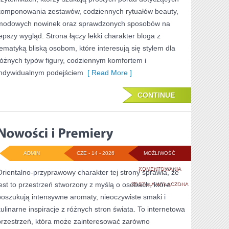
komponowania zestawów, codziennych rytuałów beauty,
modowych nowinek oraz sprawdzonych sposobów na
lepszy wygląd. Strona łączy lekki charakter bloga z
tematyką bliską osobom, które interesują się stylem dla
różnych typów figury, codziennym komfortem i
indywidualnym podejściem
[ Read More ]
CONTINUE
ADMIN
CZE - 14 - 2026
MOŻLIWOŚĆ
NOWOŚCI
KOMENTOWANIA
Orientalno-przyprawowy charakter tej strony sprawia, że
jest to przestrzeń stworzony z myślą o osobach, które
I
ZOSTAŁA WYŁĄCZONA
poszukują intensywne aromaty, nieoczywiste smaki i
PREMIERY
kulinarne inspiracje z różnych stron świata. To internetowa
przestrzeń, która może zainteresować zarówno