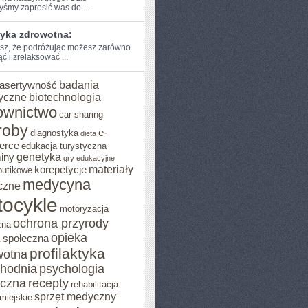
byśmy zaprosić was do ...
tyka zdrowotna:
sz, że podróżując ​możesz ⁤zarówno
⁤ i‌ zrelaksować ...
badania
asertywność
yczne
biotechnologia
ownictwo
car sharing
roby
e-
diagnostyka
dieta
erce
edukacja turystyczna
genetyka
iny
gry edukacyjne
materiały
korepetycje
butikowe
medycyna
czne
ocykle
motoryzacja
ochrona przyrody
zna
opieka
 społeczna
profilaktyka
wotna
chodnia
psychologia
eczna
recepty
rehabilitacja
sprzęt medyczny
miejskie