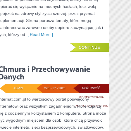
opierać się wyłącznie na modnych hasłach, lecz wolą
spojrzeć na zdrowy styl życia szerzej: przez pryzmat
suplementacji. Strona porusza tematy, które mogą
zainteresować zarówno osoby dopiero zaczynające, jak i
tych, którzy od
[ Read More ]
CONTINUE
ADMIN
CZE - 17 - 2026
MOŻLIWOŚĆ
CHMURA
KOMENTOWANIA
Internat.com.pl to wartościowy portal poświęcony
internetowi oraz wszystkim zagadnieniom, które kojarzą
I
ZOSTAŁA WYŁĄCZONA
się z codziennym korzystaniem z komputera. Strona może
PRZECHOWYWANI
być wygodnym miejscem dla osób, które chcą przyswoić
DANYCH
świecie internetu, sieci bezprzewodowych, światłowodów,