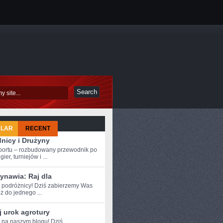
ULAR
RECENT
nicy i Drużyny
sportu – rozbudowany przewodnik po
ier, turniejów i ...
ynawia: Raj dla
e podróżnicy!​ Dziś zabierzemy Was
 do ‍jednego ...
 urok agrotury
e na naszym blogu! Dziś