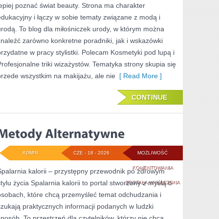
lepiej poznać świat beauty. Strona ma charakter
PRZYGOTOWANIE
edukacyjny i łączy w sobie tematy związane z modą i
SKÓRY
urodą. To blog dla miłośniczek urody, w którym można
znaleźć zarówno konkretne poradniki, jak i wskazówki
przydatne w pracy stylistki. Polecam Kosmetyki pod lupą i
Profesjonalne triki wizażystów. Tematyka strony skupia się
przede wszystkim na makijażu, ale nie
[ Read More ]
CONTINUE
ADMIN
CZE - 18 - 2026
MOŻLIWOŚĆ
METODY
KOMENTOWANIA
Spalarnia kalorii – przystępny przewodnik po zdrowym
stylu życia Spalarnia kalorii to portal stworzony z myślą o
ALTERNATYWNE
ZOSTAŁA WYŁĄCZONA
osobach, które chcą przemyśleć temat odchudzania i
szukają praktycznych informacji podanych w ludzki
sposób. To przestrzeń dla czytelników, którzy nie chcą