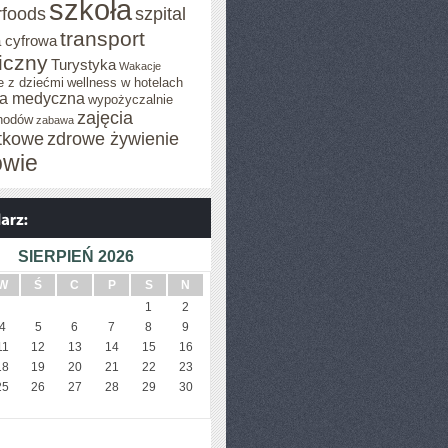
szkoła
rfoods
szpital
transport
 cyfrowa
iczny
Turystyka
Wakacje
e z dziećmi
wellness w hotelach
a medyczna
wypożyczalnie
zajęcia
hodów
zabawa
tkowe
zdrowe żywienie
owie
SIERPIEŃ 2026
W
Ś
C
P
S
N
1
2
4
5
6
7
8
9
11
12
13
14
15
16
18
19
20
21
22
23
25
26
27
28
29
30
I