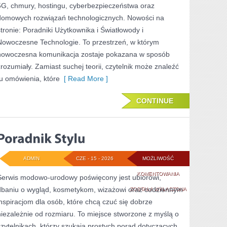
5G, chmury, hostingu, cyberbezpieczeństwa oraz
domowych rozwiązań technologicznych. Nowości na
stronie: Poradniki Użytkownika i Światłowody i
Nowoczesne Technologie. To przestrzeń, w którym
nowoczesna komunikacja zostaje pokazana w sposób
zrozumiały. Zamiast suchej teorii, czytelnik może znaleźć
tu omówienia, które
[ Read More ]
CONTINUE
ADMIN
CZE - 15 - 2026
MOŻLIWOŚĆ
PORADNIK
KOMENTOWANIA
Serwis modowo-urodowy poświęcony jest ubiorowi,
dbaniu o wygląd, kosmetykom, wizażowi oraz codziennym
STYLU
ZOSTAŁA WYŁĄCZONA
inspiracjom dla osób, które chcą czuć się dobrze
niezależnie od rozmiaru. To miejsce stworzone z myślą o
czytelnikach, którzy szukają prostych porad dotyczących