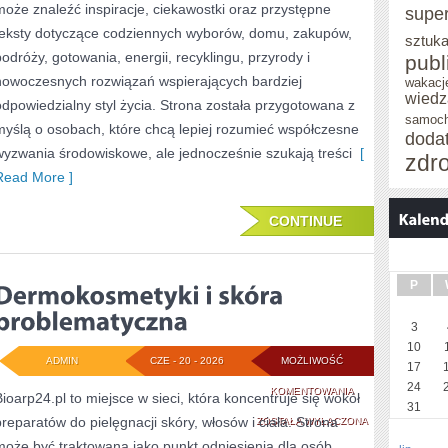
może znaleźć inspiracje, ciekawostki oraz przystępne
supe
teksty dotyczące codziennych wyborów, domu, zakupów,
sztuka
podróży, gotowania, energii, recyklingu, przyrody i
publ
nowoczesnych rozwiązań wspierających bardziej
wakacj
wiedz
odpowiedzialny styl życia. Strona została przygotowana z
samoc
myślą o osobach, które chcą lepiej rozumieć współczesne
doda
wyzwania środowiskowe, ale jednocześnie szukają treści
[
zdr
Read More ]
CONTINUE
P
3
10
ADMIN
CZE - 20 - 2026
MOŻLIWOŚĆ
17
24
DERMOKOSMETYK
KOMENTOWANIA
Bioarp24.pl to miejsce w sieci, która koncentruje się wokół
31
preparatów do pielęgnacji skóry, włosów i ciała. Strona
I
ZOSTAŁA WYŁĄCZONA
może być traktowana jako punkt odniesienia dla osób,