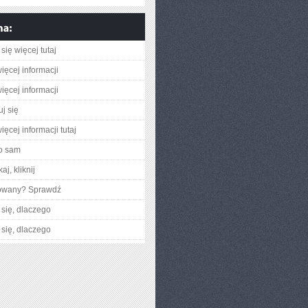
A
się więcej tutaj
ięcej informacji
ięcej informacji
j się
ęcej informacji tutaj
o sam
aj, kliknij
gowany? Sprawdź
się, dlaczego
się, dlaczego