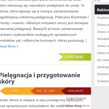
« lip
SKÓRA
które interesują się naturalnym podejściem do urody. To
PROBLEMATYCZN
strona, która wpisuje się w rosnące zainteresowanie
łagodniejszą codzienną pielęgnacją. Polecamy Kosmetyki i
Dowiedz 
Trendy i nowości. Głównym motywem strony jest tematyka
Zobacz w
naturalnej pielęgnacji. Bioarp24.pl może zainteresować
Zobacz w
zarówno użytkowników szukających sprawdzonych
Skontaktu
produktów, jak i odbiorców hurtowych, którzy poszukują
[
Read More ]
Zobacz wi
Zobacz t
CONTINUE
Nie zwlek
Zaintry
Dowiedz 
Dowiedz 
ADMIN
CZE - 19 - 2026
MOŻLIWOŚĆ
PIELĘGNACJA
KOMENTOWANIA
Studio Veriss to miejsce w sieci poświęcony stylizacjom
oraz sprawdzonym wskazówkom dla osób, które chcą
I
ZOSTAŁA WYŁĄCZONA