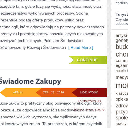
chcieli
wszędzie tam, gdzie liczy się wydajność, staranność oraz
bezpieczeństwo wykonywanych procesów. Strona
Turys
prezentuje bogatą ofertę produktów, usług oraz
Czy wie
odpocząć
technologii, które odpowiadają na potrzeby nowoczesnego
przemysłu i przedsiębiorstw poszukujących niezawodnych
antyki
genet
rozwiązań technicznych. Polecam Środowisko i
bud
Zrównoważony Rozwój i Środowisko i
[ Read More ]
cho
CONTINUE
comm
egzam
hotele 
medy
mot
ADMIN
CZE - 27 - 2026
MOŻLIWOŚĆ
klasyc
opieka
ŚWIADOME
KOMENTOWANIA
Ekos-Sułów to praktyczny blog poświęcony ekologii, który
zdro
pokazuje, że odpowiedzialność za środowisko nie musi
ZAKUPY
ZOSTAŁA WYŁĄCZONA
przy
oznaczać wielkich wyrzeczeń, skomplikowanych decyzji
społ
ani kosztownych zmian. To przestrzeń, w którym czytelnik
rowery 